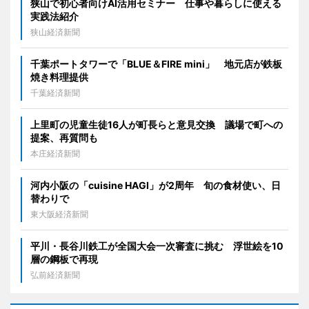
狭山で初心者向けAI活用セミナー 仕事や暮らしに使える
実践法紹介
狭山経済新聞
千葉ポートタワーで「BLUE＆FIRE mini」 地元店が鉄板
焼き料理提供
千葉経済新聞
上里町の児童生徒16人が町長らと意見交換 議場で町への
提案、再質問も
本庄経済新聞
河内小阪の「cuisine HAGI」が2周年 旬の食材使い、日
替わりで
東大阪経済新聞
平川・長谷川鉄工が全国大会一次審査に挑む 浮世絵を10
層の鋼板で再現
弘前経済新聞