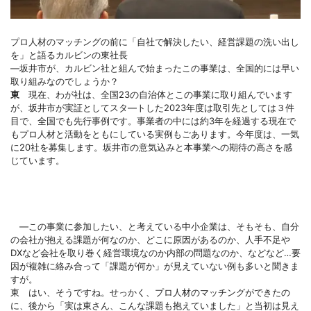
プロ人材のマッチングの前に「自社で解決したい、経営課題の洗い出し
を」と語るカルビンの東社長
―坂井市が、カルビン社と組んで始まったこの事業は、全国的には早い
取り組みなのでしょうか？
東
現在、わが社は、全国23の自治体とこの事業に取り組んでいます
が、坂井市が実証としてスタ―トした2023年度は取引先としては３件
目で、全国でも先行事例です。事業者の中には約3年を経過する現在で
もプロ人材と活動をともにしている実例もごあります。今年度は、一気
に20社を募集します。坂井市の意気込みと本事業への期待の高さを感
じています。
―この事業に参加したい、と考えている中小企業は、そもそも、自分
の会社が抱える課題が何なのか、どこに原因があるのか、人手不足や
DXなど会社を取り巻く経営環境なのか内部の問題なのか、などなど…要
因が複雑に絡み合って「課題が何か」が見えていない例も多いと聞きま
すが。
東 はい、そうですね。せっかく、プロ人材のマッチングができたの
に、後から「実は東さん、こんな課題も抱えていました」と当初は見え