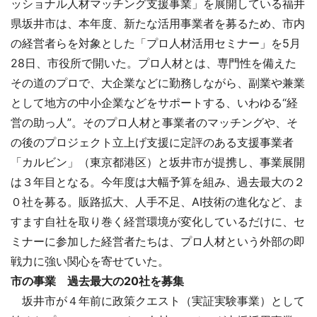
ッショナル人材マッチング支援事業」を展開している福井
県坂井市は、本年度、新たな活用事業者を募るため、市内
の経営者らを対象とした「プロ人材活用セミナー」を5月
28日、市役所で開いた。プロ人材とは、専門性を備えた
その道のプロで、大企業などに勤務しながら、副業や兼業
として地方の中小企業などをサポートする、いわゆる“経
営の助っ人”。そのプロ人材と事業者のマッチングや、そ
の後のプロジェクト立上げ支援に定評のある支援事業者
「カルビン」（東京都港区）と坂井市が提携し、事業展開
は３年目となる。今年度は大幅予算を組み、過去最大の２
０社を募る。販路拡大、人手不足、AI技術の進化など、ま
すます自社を取り巻く経営環境が変化しているだけに、セ
ミナーに参加した経営者たちは、プロ人材という外部の即
戦力に強い関心を寄せていた。
市の事業 過去最大の20社を募集
坂井市が４年前に政策クエスト（実証実験事業）として