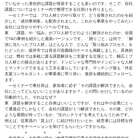
ていなかった潜在的な課題が発覚することも多いのです。そこで、自社
課題についてはセミナー内で整理できる仕掛けを作りました。
―セミナーでは、プロ人材とのやり取りで、どう改善されたのかを紹
介した「成功事例集」も配布されました。これから事業をやってみたい
会社には分かりやすいツールですね。
東 「課題」や「悩み」がプロ人材でどのように解決されたのか、全国
で14の事例を紹介した最新バージョンです。「困りごと」は何で、「解
決に当たったプロ人材」はどんな人で、どんな「取り組みプロセス」を
たどったか、坂井市では長谷川造園様のケースも掲載しました。具体的
には、弊社では多岐に渡る課題解決をご支援する立場として、幅広くプ
ロ人材との接点がありますが、ドンピシャな専門性やドンピシャな人材
とマッチングできるよう工夫を凝らしています。マッチング後も「伴走
支援コンサルタント」が事業者に寄り添い、進捗を継続的にフォローし
ます。
―セミナーで東社長は、参加者に必ず「その課題が解決できたら、会
社にとってどんないいことがありますか？」との問いかけしているのが
印象的でした。それはなぜ？
東 課題を解決すること自体はいいことですが、それは中小企業にとっ
て通過点でしかなくて、会社の課題が１つ解決できたら、その後、どの
ような展開が待っているか、“次のシナリオ”を考えてもらうためです。
例えば、従業員の「賃上げ」に結び付けたいとか、経営者には目標を持
つことでモチベーションを挙げてもらいたいですからね。
× × ×
坂井市は、今年度は国の「物価高騰対応重点支援地方創生臨時交付