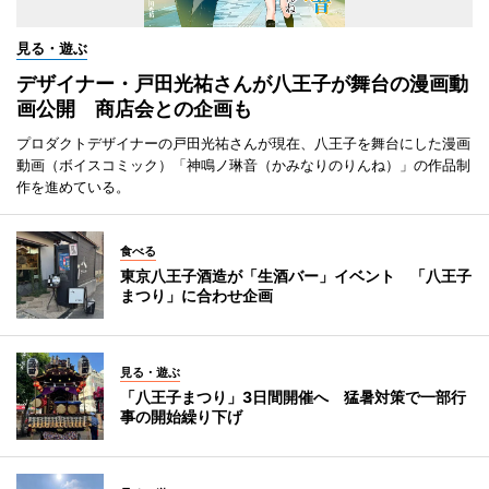
見る・遊ぶ
デザイナー・戸田光祐さんが八王子が舞台の漫画動
画公開 商店会との企画も
プロダクトデザイナーの戸田光祐さんが現在、八王子を舞台にした漫画
動画（ボイスコミック）「神鳴ノ琳音（かみなりのりんね）」の作品制
作を進めている。
食べる
東京八王子酒造が「生酒バー」イベント 「八王子
まつり」に合わせ企画
見る・遊ぶ
「八王子まつり」3日間開催へ 猛暑対策で一部行
事の開始繰り下げ