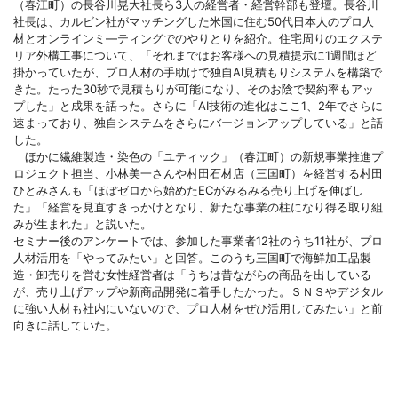
（春江町）の長谷川晃大社長ら3人の経営者・経営幹部も登壇。長谷川
社長は、カルビン社がマッチングした米国に住む50代日本人のプロ人
材とオンラインミ―ティングでのやりとりを紹介。住宅周りのエクステ
リア外構工事について、「それまではお客様への見積提示に1週間ほど
掛かっていたが、プロ人材の手助けで独自AI見積もりシステムを構築で
きた。たった30秒で見積もりが可能になり、そのお陰で契約率もアッ
プした」と成果を語った。さらに「AI技術の進化はここ1、2年でさらに
速まっており、独自システムをさらにバージョンアップしている」と話
した。
ほかに繊維製造・染色の「ユティック」（春江町）の新規事業推進プ
ロジェクト担当、小林美一さんや村田石材店（三国町）を経営する村田
ひとみさんも「ほぼゼロから始めたECがみるみる売り上げを伸ばし
た」「経営を見直すきっかけとなり、新たな事業の柱になり得る取り組
みが生まれた」と説いた。
セミナー後のアンケートでは、参加した事業者12社のうち11社が、プロ
人材活用を「やってみたい」と回答。このうち三国町で海鮮加工品製
造・卸売りを営む女性経営者は「うちは昔ながらの商品を出している
が、売り上げアップや新商品開発に着手したかった。ＳＮＳやデジタル
に強い人材も社内にいないので、プロ人材をぜひ活用してみたい」と前
向きに話していた。