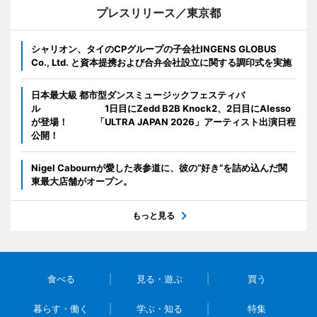
プレスリリース／東京都
シャリオン、タイのCPグループの子会社INGENS GLOBUS
Co., Ltd. と資本提携および合弁会社設立に関する調印式を実施
日本最大級 都市型ダンスミュージックフェスティバ
ル 1日目にZedd B2B Knock2、2日目にAlesso
が登場！ 「ULTRA JAPAN 2026」アーティスト出演日程
公開！
Nigel Cabournが愛した表参道に、彼の“好き”を詰め込んだ関
東最大店舗がオープン。
もっと見る
食べる
見る・遊ぶ
買う
暮らす・働く
学ぶ・知る
特集