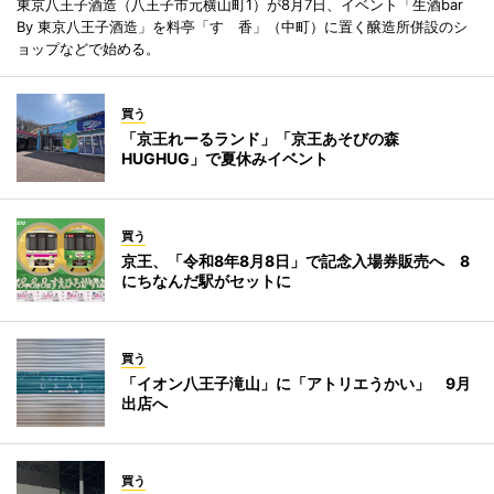
東京八王子酒造（八王子市元横山町1）が8月7日、イベント「生酒bar
By 東京八王子酒造」を料亭「すゞ香」（中町）に置く醸造所併設のシ
ョップなどで始める。
買う
「京王れーるランド」「京王あそびの森
HUGHUG」で夏休みイベント
買う
京王、「令和8年8月8日」で記念入場券販売へ 8
にちなんだ駅がセットに
買う
「イオン八王子滝山」に「アトリエうかい」 9月
出店へ
買う