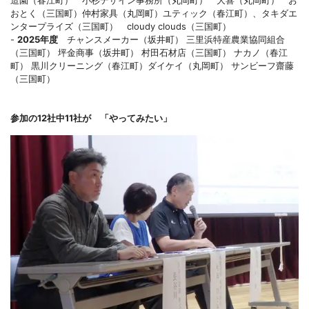
造園（春江町） 小杉デザイン事務所（丸岡町） 大喜（丸岡町） お
おとく（三国町）仲村家具（丸岡町）ユティック（春江町）、タキダエ
ンタープライズ（三国町） cloudy clouds（三国町）
-
2025年度
チャンスメーカー（坂井町） 三里浜特産農業協同組合
（三国町） 坪金商事（坂井町） 村田石材店（三国町） ナカノ（春江
町） 黒川クリーニング（春江町）ダイケイ（丸岡町） サンビーフ齋藤
（三国町）
参加の12社中11社が 「やってみたい」