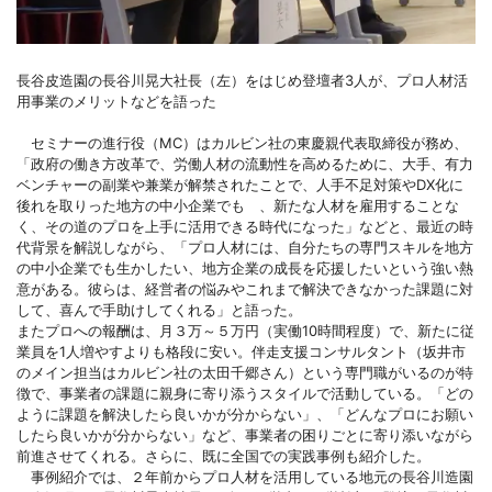
長谷皮造園の長谷川晃大社長（左）をはじめ登壇者3人が、プロ人材活
用事業のメリットなどを語った
セミナーの進行役（MC）はカルビン社の東慶親代表取締役が務め、
「政府の働き方改革で、労働人材の流動性を高めるために、大手、有力
ベンチャーの副業や兼業が解禁されたことで、人手不足対策やDX化に
後れを取りった地方の中小企業でも 、新たな人材を雇用することな
く、その道のプロを上手に活用できる時代になった」などと、最近の時
代背景を解説しながら、「プロ人材には、自分たちの専門スキルを地方
の中小企業でも生かしたい、地方企業の成長を応援したいという強い熱
意がある。彼らは、経営者の悩みやこれまで解決できなかった課題に対
して、喜んで手助けしてくれる」と語った。
またプロへの報酬は、月３万～５万円（実働10時間程度）で、新たに従
業員を1人増やすよりも格段に安い。伴走支援コンサルタント（坂井市
のメイン担当はカルビン社の太田千郷さん）という専門職がいるのが特
徴で、事業者の課題に親身に寄り添うスタイルで活動している。「どの
ように課題を解決したら良いかが分からない」、「どんなプロにお願い
したら良いかが分からない」など、事業者の困りごとに寄り添いながら
前進させてくれる。さらに、既に全国での実践事例も紹介した。
事例紹介では、２年前からプロ人材を活用している地元の長谷川造園