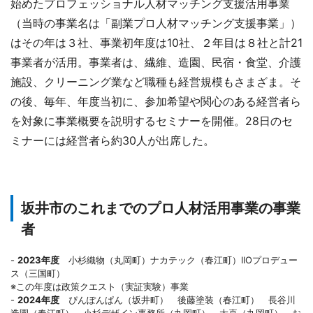
始めたプロフェッショナル人材マッチング支援活用事業
（当時の事業名は「副業プロ人材マッチング支援事業」）
はその年は３社、事業初年度は10社、２年目は８社と計21
事業者が活用。事業者は、繊維、造園、民宿・食堂、介護
施設、クリーニング業など職種も経営規模もさまざま。そ
の後、毎年、年度当初に、参加希望や関心のある経営者ら
を対象に事業概要を説明するセミナーを開催。28日のセ
ミナーには経営者ら約30人が出席した。
坂井市のこれまでのプロ人材活用事業の事業
者
-
2023年度
小杉織物（丸岡町）ナカテック（春江町）IIOプロデュー
ス（三国町）
※この年度は政策クエスト（実証実験）事業
-
2024年度
ぴんぽんぱん（坂井町） 後藤塗装（春江町） 長谷川