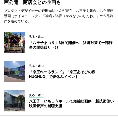
画公開 商店会との企画も
プロダクトデザイナーの戸田光祐さんが現在、八王子を舞台にした漫画
動画（ボイスコミック）「神鳴ノ琳音（かみなりのりんね）」の作品制
作を進めている。
見る・遊ぶ
「八王子まつり」3日間開催へ 猛暑対策で一部行
事の開始繰り下げ
見る・遊ぶ
「京王れーるランド」「京王あそびの森
HUGHUG」で夏休みイベント
見る・遊ぶ
八王子・いちょうホールで短編映画祭 新技術使い
映画音声の補聴支援