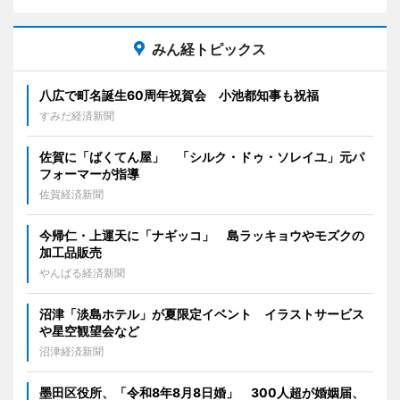
みん経トピックス
八広で町名誕生60周年祝賀会 小池都知事も祝福
すみだ経済新聞
佐賀に「ばくてん屋」 「シルク・ドゥ・ソレイユ」元パ
フォーマーが指導
佐賀経済新聞
今帰仁・上運天に「ナギッコ」 島ラッキョウやモズクの
加工品販売
やんばる経済新聞
沼津「淡島ホテル」が夏限定イベント イラストサービス
や星空観望会など
沼津経済新聞
墨田区役所、「令和8年8月8日婚」 300人超が婚姻届、