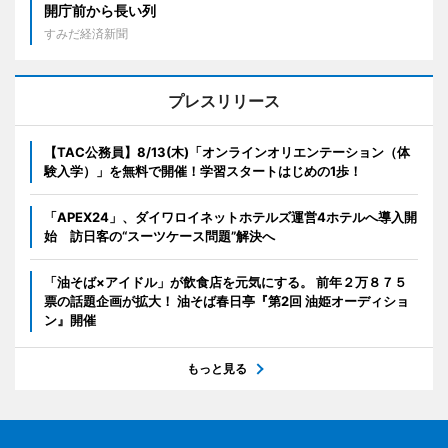
開庁前から長い列
すみだ経済新聞
プレスリリース
【TAC公務員】8/13(木)「オンラインオリエンテーション（体
験入学）」を無料で開催！学習スタートはじめの1歩！
「APEX24」、ダイワロイネットホテルズ運営4ホテルへ導入開
始 訪日客の“スーツケース問題”解決へ
「油そば×アイドル」が飲食店を元気にする。 前年２万８７５
票の話題企画が拡大！ 油そば春日亭『第2回 油姫オーディショ
ン』開催
もっと見る