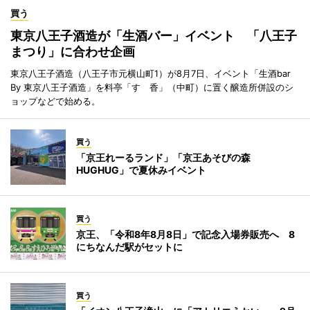
買う
東京八王子酒造が「生酒バー」イベント 「八王子
まつり」に合わせ企画
東京八王子酒造（八王子市元横山町1）が8月7日、イベント「生酒bar
By 東京八王子酒造」を料亭「すゞ香」（中町）に置く醸造所併設のシ
ョップなどで始める。
買う
「京王れーるランド」「京王あそびの森
HUGHUG」で夏休みイベント
買う
京王、「令和8年8月8日」で記念入場券販売へ 8
にちなんだ駅がセットに
買う