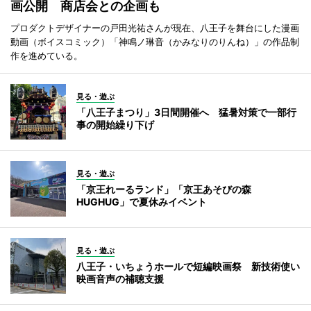
画公開 商店会との企画も
プロダクトデザイナーの戸田光祐さんが現在、八王子を舞台にした漫画
動画（ボイスコミック）「神鳴ノ琳音（かみなりのりんね）」の作品制
作を進めている。
見る・遊ぶ
「八王子まつり」3日間開催へ 猛暑対策で一部行
事の開始繰り下げ
見る・遊ぶ
「京王れーるランド」「京王あそびの森
HUGHUG」で夏休みイベント
見る・遊ぶ
八王子・いちょうホールで短編映画祭 新技術使い
映画音声の補聴支援