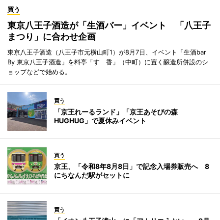
買う
東京八王子酒造が「生酒バー」イベント 「八王子
まつり」に合わせ企画
東京八王子酒造（八王子市元横山町1）が8月7日、イベント「生酒bar
By 東京八王子酒造」を料亭「すゞ香」（中町）に置く醸造所併設のシ
ョップなどで始める。
買う
「京王れーるランド」「京王あそびの森
HUGHUG」で夏休みイベント
買う
京王、「令和8年8月8日」で記念入場券販売へ 8
にちなんだ駅がセットに
買う