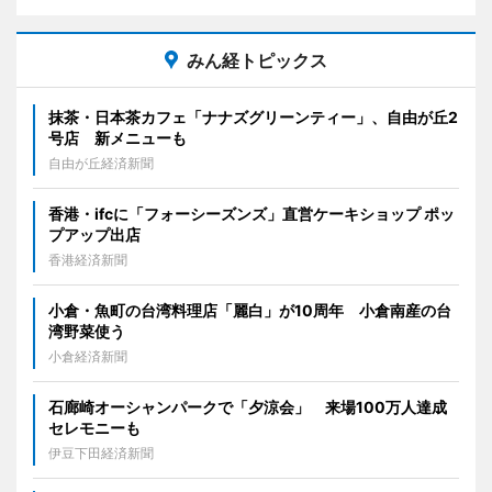
みん経トピックス
抹茶・日本茶カフェ「ナナズグリーンティー」、自由が丘2
号店 新メニューも
自由が丘経済新聞
香港・ifcに「フォーシーズンズ」直営ケーキショップ ポッ
プアップ出店
香港経済新聞
小倉・魚町の台湾料理店「麗白」が10周年 小倉南産の台
湾野菜使う
小倉経済新聞
石廊崎オーシャンパークで「夕涼会」 来場100万人達成
セレモニーも
伊豆下田経済新聞