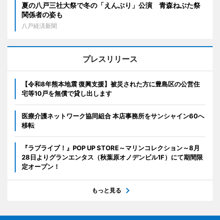
夏の八戸三社大祭で冬の「えんぶり」公演 青森ねぶた祭
関係者の姿も
八戸経済新聞
プレスリリース
【令和8年熊本地震 復興支援】被災された方に豊島区の公営住
宅等10戸を無償で貸し出します
医療介護ネットワーク協同組合 本店事務所をサンシャイン60へ
移転
『ラブライブ！』POP UP STORE～マリンコレクション～8月
28日よりグランエンタス（秋葉原オノデンビル1F）にて期間限
定オープン！
もっと見る