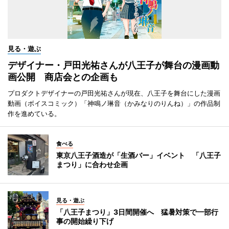
見る・遊ぶ
デザイナー・戸田光祐さんが八王子が舞台の漫画動
画公開 商店会との企画も
プロダクトデザイナーの戸田光祐さんが現在、八王子を舞台にした漫画
動画（ボイスコミック）「神鳴ノ琳音（かみなりのりんね）」の作品制
作を進めている。
食べる
東京八王子酒造が「生酒バー」イベント 「八王子
まつり」に合わせ企画
見る・遊ぶ
「八王子まつり」3日間開催へ 猛暑対策で一部行
事の開始繰り下げ