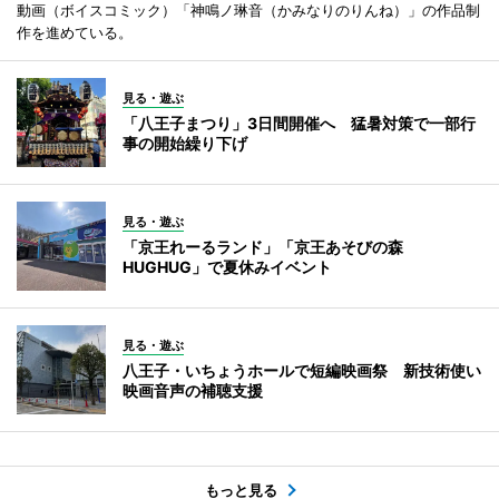
動画（ボイスコミック）「神鳴ノ琳音（かみなりのりんね）」の作品制
作を進めている。
見る・遊ぶ
「八王子まつり」3日間開催へ 猛暑対策で一部行
事の開始繰り下げ
見る・遊ぶ
「京王れーるランド」「京王あそびの森
HUGHUG」で夏休みイベント
見る・遊ぶ
八王子・いちょうホールで短編映画祭 新技術使い
映画音声の補聴支援
もっと見る