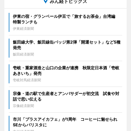
みん経トピックス
伊東の宿・グランベール伊豆で「旅するお茶会」台湾編
特製ランチも
伊東経済新聞
飯田線大学、飯田線缶バッジ第2弾「開運セット」など5種
発売
飯田経済新聞
壱岐・重家酒造と山口の企業が連携 秋限定日本酒「壱岐
あきいち」発売
壱岐対馬経済新聞
宗像・道の駅で生産者とアンバサダーが初交流 試食や対
話で思い伝える
宗像経済新聞
市川「プラスアイカフェ」が1周年 コーヒーに魅せられ
SEからバリスタに