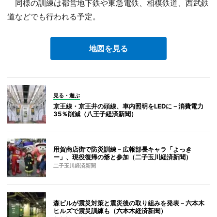
同様の訓練は都営地下鉄や東急電鉄、相模鉄道、西武鉄
道などでも行われる予定。
地図を見る
見る・遊ぶ
京王線・京王井の頭線、車内照明をLEDに－消費電力
35％削減（八王子経済新聞）
用賀商店街で防災訓練－広報部長キャラ「よっき
ー」、現役復帰の爺と参加（二子玉川経済新聞）
二子玉川経済新聞
森ビルが震災対策と震災後の取り組みを発表－六本木
ヒルズで震災訓練も（六本木経済新聞）