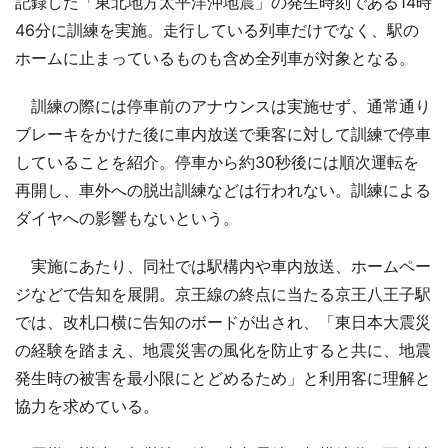
記録した「東北地方太平洋沖地震」の発生時刻である14時
46分に訓練を実施。走行している列車だけでなく、駅の
ホームに止まっているものも含め全列車が対象となる。
訓練の際には停車前のアナウンスは実施せず、通常通り
ブレーキをかけた後に車内放送で乗客に対して訓練で停車
していることを紹介。停車から約30秒後には順次運転を
再開し、車外への脱出訓練などは行われない。訓練による
ダイヤへの影響もないという。
実施にあたり、同社では駅構内や車内放送、ホームペー
ジなどで告知を展開。京王線の終点に当たる京王八王子駅
では、改札口横に告知のボードが出され、「東日本大震災
の経験を踏まえ、地震災害の風化を防止すると共に、地震
発生時の被害を最小限にとどめるため」と利用客に理解と
協力を求めている。