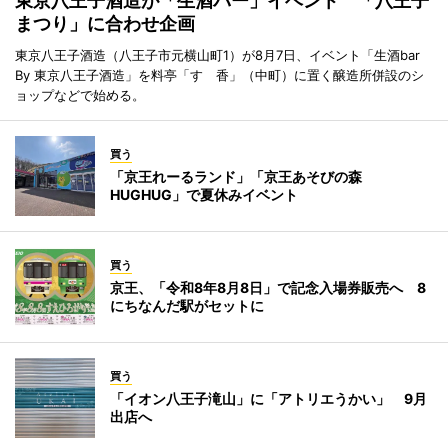
東京八王子酒造が「生酒バー」イベント 「八王子
まつり」に合わせ企画
東京八王子酒造（八王子市元横山町1）が8月7日、イベント「生酒bar
By 東京八王子酒造」を料亭「すゞ香」（中町）に置く醸造所併設のシ
ョップなどで始める。
買う
「京王れーるランド」「京王あそびの森
HUGHUG」で夏休みイベント
買う
京王、「令和8年8月8日」で記念入場券販売へ 8
にちなんだ駅がセットに
買う
「イオン八王子滝山」に「アトリエうかい」 9月
出店へ