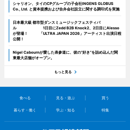
シャリオン、タイのCPグループの子会社INGENS GLOBUS
Co., Ltd. と資本提携および合弁会社設立に関する調印式を実施
日本最大級 都市型ダンスミュージックフェスティバ
ル 1日目にZedd B2B Knock2、2日目にAlesso
が登場！ 「ULTRA JAPAN 2026」アーティスト出演日程
公開！
Nigel Cabournが愛した表参道に、彼の“好き”を詰め込んだ関
東最大店舗がオープン。
もっと見る
食べる
見る・遊ぶ
買う
暮らす・働く
学ぶ・知る
特集