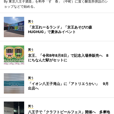
By 東京八王子酒造」を料亭「すゞ香」（中町）に置く醸造所併設のシ
ョップなどで始める。
買う
「京王れーるランド」「京王あそびの森
HUGHUG」で夏休みイベント
買う
京王、「令和8年8月8日」で記念入場券販売へ 8
にちなんだ駅がセットに
買う
「イオン八王子滝山」に「アトリエうかい」 9月
出店へ
買う
八王子で「クラフトビールフェス」開催へ 多摩地