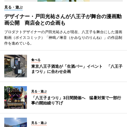
見る・遊ぶ
デザイナー・戸田光祐さんが八王子が舞台の漫画動
画公開 商店会との企画も
プロダクトデザイナーの戸田光祐さんが現在、八王子を舞台にした漫画
動画（ボイスコミック）「神鳴ノ琳音（かみなりのりんね）」の作品制
作を進めている。
食べる
東京八王子酒造が「生酒バー」イベント 「八王子
まつり」に合わせ企画
見る・遊ぶ
「八王子まつり」3日間開催へ 猛暑対策で一部行
事の開始繰り下げ
見る・遊ぶ