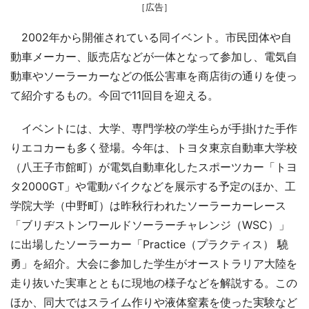
［広告］
2002年から開催されている同イベント。市民団体や自
動車メーカー、販売店などが一体となって参加し、電気自
動車やソーラーカーなどの低公害車を商店街の通りを使っ
て紹介するもの。今回で11回目を迎える。
イベントには、大学、専門学校の学生らが手掛けた手作
りエコカーも多く登場。今年は、トヨタ東京自動車大学校
（八王子市館町）が電気自動車化したスポーツカー「トヨ
タ2000GT」や電動バイクなどを展示する予定のほか、工
学院大学（中野町）は昨秋行われたソーラーカーレース
「ブリヂストンワールドソーラーチャレンジ（WSC）」
に出場したソーラーカー「Practice（プラクティス） 驍
勇」を紹介。大会に参加した学生がオーストラリア大陸を
走り抜いた実車とともに現地の様子などを解説する。この
ほか、同大ではスライム作りや液体窒素を使った実験など