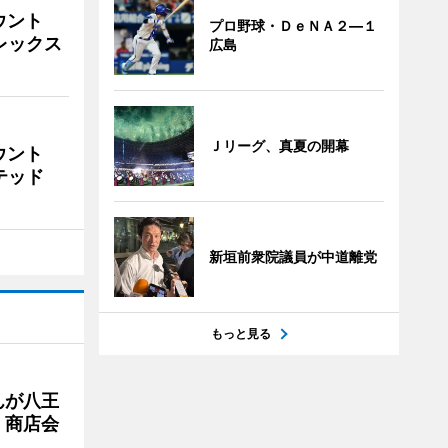
ウント
プロ野球・ＤｅＮＡ２―１
ビレックス
広島
Ｊリーグ、真夏の開幕
ウント
イテッド
新垣前衆院議員が中道離党
もっと見る
んが八王
 商店会