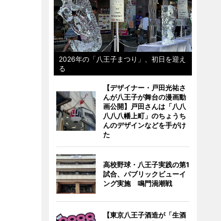
2026年の「八王子まつり」、初日を迎え
る
【デザイナー・戸田光祐さ
んが八王子が舞台の漫画動
画公開】戸田さんは「八八
八八八幡上町」のちょうち
んのデザインなどを手がけ
た
高校野球・八王子実践の第1
試合、パブリックビューイ
ング実施 鳴門渦潮戦
【東京八王子酒造が「生酒