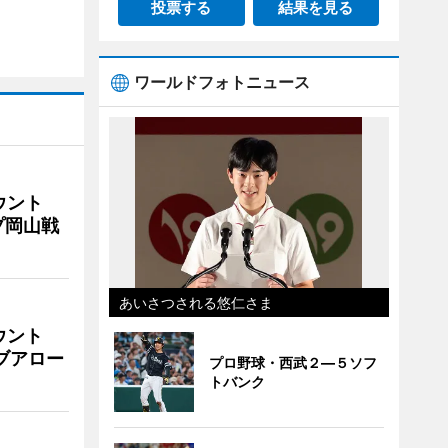
投票する
結果を見る
ワールドフォトニュース
ウント
プ岡山戦
あいさつされる悠仁さま
ウント
イブアロー
プロ野球・西武２―５ソフ
トバンク