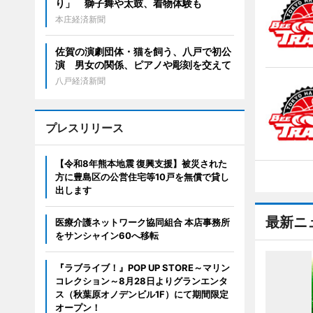
り」 獅子舞や太鼓、着物体験も
本庄経済新聞
佐賀の演劇団体・猫を飼う、八戸で初公
演 男女の関係、ピアノや彫刻を交えて
八戸経済新聞
プレスリリース
【令和8年熊本地震 復興支援】被災された
方に豊島区の公営住宅等10戸を無償で貸し
出します
最新ニ
医療介護ネットワーク協同組合 本店事務所
をサンシャイン60へ移転
『ラブライブ！』POP UP STORE～マリン
コレクション～8月28日よりグランエンタ
ス（秋葉原オノデンビル1F）にて期間限定
オープン！