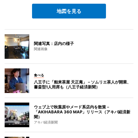
地図を見る
関連写真：店内の様子
関連画像
食べる
八王子に「舶来茶屋 天正庵」－ソムリエ茶人が開業、
書斎型1人用席も（八王子経済新聞）
ウェブ上で秋葉原やメード系店内を散策－
「AKIHABARA 360 MAP」リリース（アキバ経済新
聞）
アキバ経済新聞