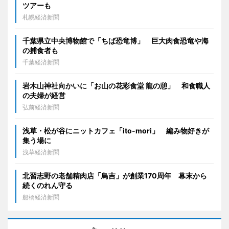
ツアーも
札幌経済新聞
千葉県立中央博物館で「ちば恐竜博」 巨大肉食恐竜や海
の捕食者も
千葉経済新聞
岩木山神社向かいに「お山の花彩食堂 龍の憩」 和食職人
の夫婦が経営
弘前経済新聞
浅草・松が谷にニットカフェ「ito-mori」 編み物好きが
集う場に
浅草経済新聞
北習志野の老舗精肉店「鳥吉」が創業170周年 幕末から
続くのれん守る
船橋経済新聞