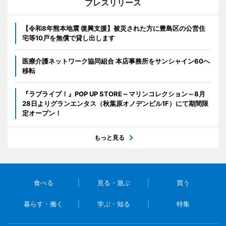
プレスリリース
【令和8年熊本地震 復興支援】被災された方に豊島区の公営住
宅等10戸を無償で貸し出します
医療介護ネットワーク協同組合 本店事務所をサンシャイン60へ
移転
『ラブライブ！』POP UP STORE～マリンコレクション～8月
28日よりグランエンタス（秋葉原オノデンビル1F）にて期間限
定オープン！
もっと見る
食べる
見る・遊ぶ
買う
暮らす・働く
学ぶ・知る
特集