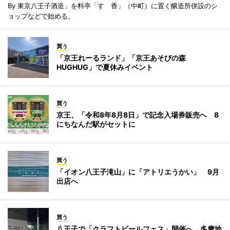
By 東京八王子酒造」を料亭「すゞ香」（中町）に置く醸造所併設のシ
ョップなどで始める。
買う
「京王れーるランド」「京王あそびの森
HUGHUG」で夏休みイベント
買う
京王、「令和8年8月8日」で記念入場券販売へ 8
にちなんだ駅がセットに
買う
「イオン八王子滝山」に「アトリエうかい」 9月
出店へ
買う
八王子で「クラフトビールフェス」開催へ 多摩地