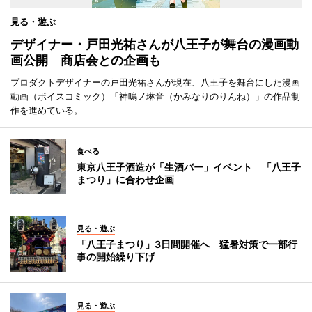
見る・遊ぶ
デザイナー・戸田光祐さんが八王子が舞台の漫画動
画公開 商店会との企画も
プロダクトデザイナーの戸田光祐さんが現在、八王子を舞台にした漫画
動画（ボイスコミック）「神鳴ノ琳音（かみなりのりんね）」の作品制
作を進めている。
食べる
東京八王子酒造が「生酒バー」イベント 「八王子
まつり」に合わせ企画
見る・遊ぶ
「八王子まつり」3日間開催へ 猛暑対策で一部行
事の開始繰り下げ
見る・遊ぶ