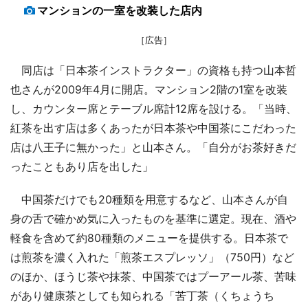
マンションの一室を改装した店内
［広告］
同店は「日本茶インストラクター」の資格も持つ山本哲
也さんが2009年4月に開店。マンション2階の1室を改装
し、カウンター席とテーブル席計12席を設ける。「当時、
紅茶を出す店は多くあったが日本茶や中国茶にこだわった
店は八王子に無かった」と山本さん。「自分がお茶好きだ
ったこともあり店を出した」
中国茶だけでも20種類を用意するなど、山本さんが自
身の舌で確かめ気に入ったものを基準に選定。現在、酒や
軽食を含めて約80種類のメニューを提供する。日本茶で
は煎茶を濃く入れた「煎茶エスプレッソ」（750円）など
のほか、ほうじ茶や抹茶、中国茶ではプーアール茶、苦味
があり健康茶としても知られる「苦丁茶（くちょうち