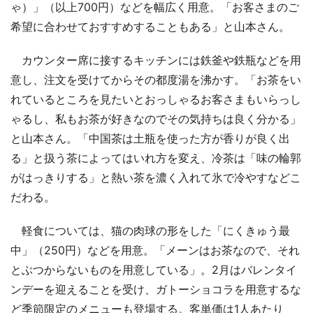
ゃ）」（以上700円）などを幅広く用意。「お客さまのご
希望に合わせておすすめすることもある」と山本さん。
カウンター席に接するキッチンには鉄釜や鉄瓶などを用
意し、注文を受けてからその都度湯を沸かす。「お茶をい
れているところを見たいとおっしゃるお客さまもいらっし
ゃるし、私もお茶が好きなのでその気持ちは良く分かる」
と山本さん。「中国茶は土瓶を使った方が香りが良く出
る」と扱う茶によってはいれ方を変え、冷茶は「味の輪郭
がはっきりする」と熱い茶を濃く入れて氷で冷やすなどこ
だわる。
軽食については、猫の肉球の形をした「にくきゅう最
中」（250円）などを用意。「メーンはお茶なので、それ
とぶつからないものを用意している」。2月はバレンタイ
ンデーを迎えることを受け、ガトーショコラを用意するな
ど季節限定のメニューも登場する。客単価は1人あたり