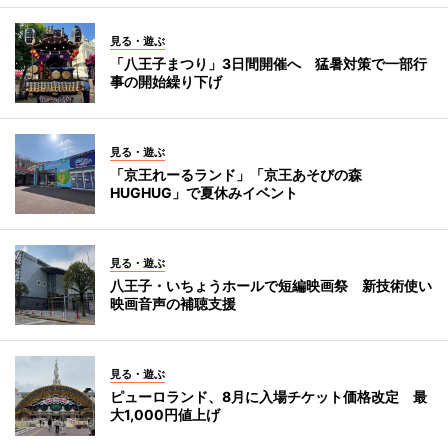
見る・遊ぶ
「八王子まつり」3日間開催へ 猛暑対策で一部行
事の開始繰り下げ
見る・遊ぶ
「京王れーるランド」「京王あそびの森
HUGHUG」で夏休みイベント
見る・遊ぶ
八王子・いちょうホールで短編映画祭 新技術使い
映画音声の補聴支援
見る・遊ぶ
ピューロランド、8月に入場チケット価格改定 最
大1,000円値上げ