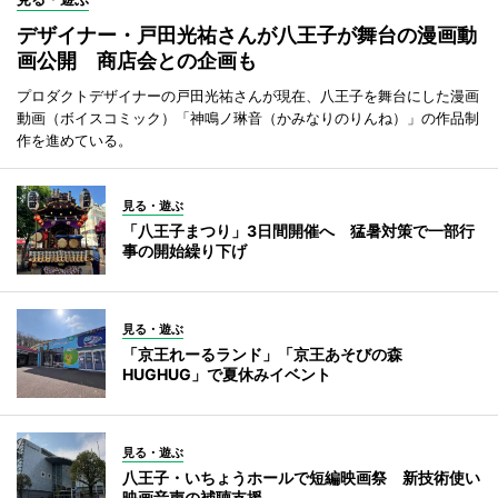
デザイナー・戸田光祐さんが八王子が舞台の漫画動
画公開 商店会との企画も
プロダクトデザイナーの戸田光祐さんが現在、八王子を舞台にした漫画
動画（ボイスコミック）「神鳴ノ琳音（かみなりのりんね）」の作品制
作を進めている。
見る・遊ぶ
「八王子まつり」3日間開催へ 猛暑対策で一部行
事の開始繰り下げ
見る・遊ぶ
「京王れーるランド」「京王あそびの森
HUGHUG」で夏休みイベント
見る・遊ぶ
八王子・いちょうホールで短編映画祭 新技術使い
映画音声の補聴支援