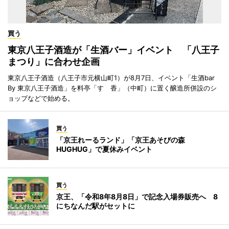
買う
東京八王子酒造が「生酒バー」イベント 「八王子
まつり」に合わせ企画
東京八王子酒造（八王子市元横山町1）が8月7日、イベント「生酒bar
By 東京八王子酒造」を料亭「すゞ香」（中町）に置く醸造所併設のシ
ョップなどで始める。
買う
「京王れーるランド」「京王あそびの森
HUGHUG」で夏休みイベント
買う
京王、「令和8年8月8日」で記念入場券販売へ 8
にちなんだ駅がセットに