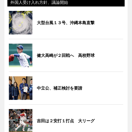
外国人受け入れ方針、議論開始
大型台風１３号、沖縄本島直撃
健大高崎が２回戦へ 高校野球
中立公、補正検討を要請
吉田は２安打１打点 大リーグ