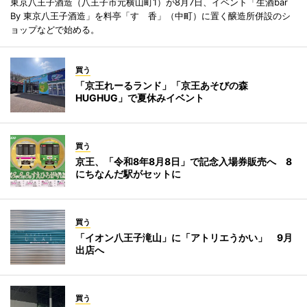
東京八王子酒造（八王子市元横山町1）が8月7日、イベント「生酒bar
By 東京八王子酒造」を料亭「すゞ香」（中町）に置く醸造所併設のシ
ョップなどで始める。
買う
「京王れーるランド」「京王あそびの森
HUGHUG」で夏休みイベント
買う
京王、「令和8年8月8日」で記念入場券販売へ 8
にちなんだ駅がセットに
買う
「イオン八王子滝山」に「アトリエうかい」 9月
出店へ
買う