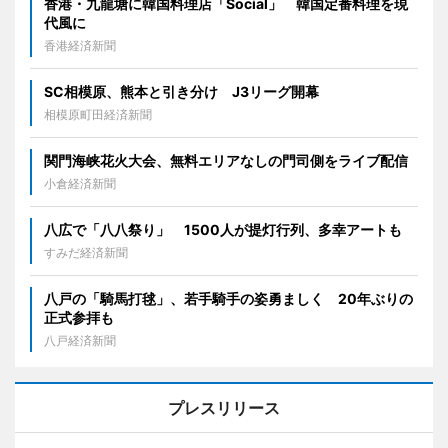
香港・九龍塘に韓国料理店「Social」 韓国定番料理を現
代風に
香港経済新聞
SC相模原、熊本と引き分け J3リーグ開幕
相模原町田経済新聞
関門海峡花火大会、無料エリアなしの門司側をライブ配信
小倉経済新聞
八広で「八八祭り」 1500人が提灯行列、多幸アートも
すみだ経済新聞
八戸の「騎馬打毬」、若手騎手の姿勇ましく 20年ぶりの
正式参拝も
八戸経済新聞
プレスリリース