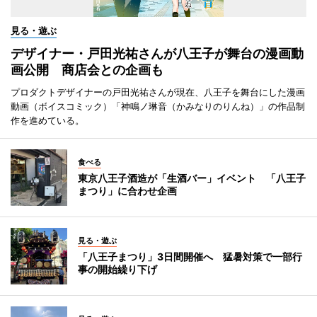
見る・遊ぶ
デザイナー・戸田光祐さんが八王子が舞台の漫画動
画公開 商店会との企画も
プロダクトデザイナーの戸田光祐さんが現在、八王子を舞台にした漫画
動画（ボイスコミック）「神鳴ノ琳音（かみなりのりんね）」の作品制
作を進めている。
食べる
東京八王子酒造が「生酒バー」イベント 「八王子
まつり」に合わせ企画
見る・遊ぶ
「八王子まつり」3日間開催へ 猛暑対策で一部行
事の開始繰り下げ