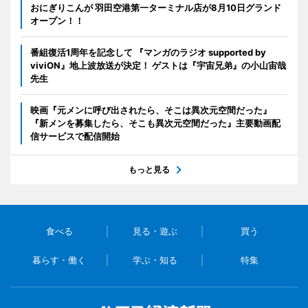
おにぎりこんが 羽田空港第一ターミナル店が8月10日グランド
オープン！！
番組復活1周年を記念して 『マンガのラジオ supported by
viviON』地上波放送が決定！ ゲストは『宇宙兄弟』の小山宙哉
先生
映画『元メンに呼び出されたら、そこは異次元空間だった』
『新メンを募集したら、そこも異次元空間だった』主要動画配
信サービスで配信開始
もっと見る
食べる
見る・遊ぶ
買う
暮らす・働く
学ぶ・知る
特集