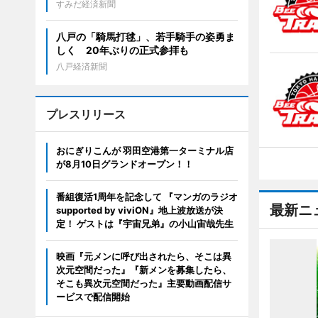
すみだ経済新聞
八戸の「騎馬打毬」、若手騎手の姿勇ま
しく 20年ぶりの正式参拝も
八戸経済新聞
プレスリリース
おにぎりこんが 羽田空港第一ターミナル店
が8月10日グランドオープン！！
番組復活1周年を記念して 『マンガのラジオ
最新ニ
supported by viviON』地上波放送が決
定！ ゲストは『宇宙兄弟』の小山宙哉先生
映画『元メンに呼び出されたら、そこは異
次元空間だった』『新メンを募集したら、
そこも異次元空間だった』主要動画配信サ
ービスで配信開始