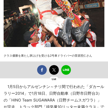
クラス優勝を果たし胴上げを受ける2号車ドライバーの菅原照仁さん
List
1月5日からアルゼンチン～チリ間で行われた「ダカール
ラリー2014」で1月18日、日野自動車（日野市日野台3）
の「HINO Team SUGAWARA（日野チームスガワラ）」
が完走、トラック部門「排気量10リッター未満クラス」で