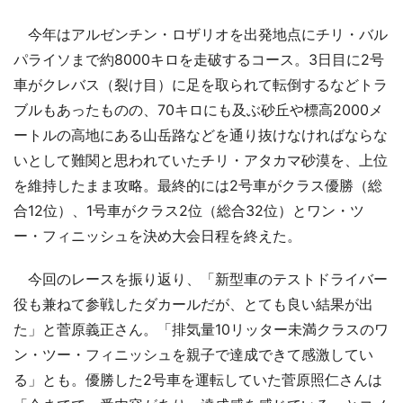
今年はアルゼンチン・ロザリオを出発地点にチリ・バル
パライソまで約8000キロを走破するコース。3日目に2号
車がクレバス（裂け目）に足を取られて転倒するなどトラ
ブルもあったものの、70キロにも及ぶ砂丘や標高2000メ
ートルの高地にある山岳路などを通り抜けなければならな
いとして難関と思われていたチリ・アタカマ砂漠を、上位
を維持したまま攻略。最終的には2号車がクラス優勝（総
合12位）、1号車がクラス2位（総合32位）とワン・ツ
ー・フィニッシュを決め大会日程を終えた。
今回のレースを振り返り、「新型車のテストドライバー
役も兼ねて参戦したダカールだが、とても良い結果が出
た」と菅原義正さん。「排気量10リッター未満クラスのワ
ン・ツー・フィニッシュを親子で達成できて感激してい
る」とも。優勝した2号車を運転していた菅原照仁さんは