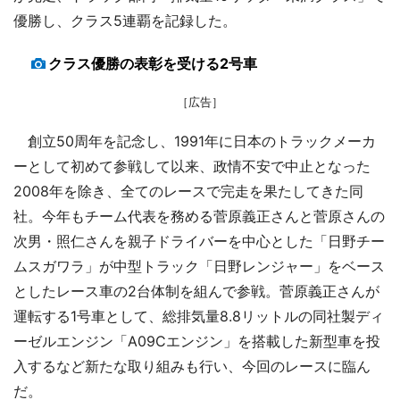
優勝し、クラス5連覇を記録した。
クラス優勝の表彰を受ける2号車
［広告］
創立50周年を記念し、1991年に日本のトラックメーカ
ーとして初めて参戦して以来、政情不安で中止となった
2008年を除き、全てのレースで完走を果たしてきた同
社。今年もチーム代表を務める菅原義正さんと菅原さんの
次男・照仁さんを親子ドライバーを中心とした「日野チー
ムスガワラ」が中型トラック「日野レンジャー」をベース
としたレース車の2台体制を組んで参戦。菅原義正さんが
運転する1号車として、総排気量8.8リットルの同社製ディ
ーゼルエンジン「A09Cエンジン」を搭載した新型車を投
入するなど新たな取り組みも行い、今回のレースに臨ん
だ。