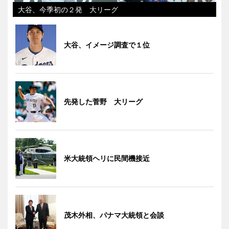
大谷、今季初の２発 大リーグ
大谷、イメージ調査で１位
先発した菅野 大リーグ
米大統領ヘリに民間機接近
茂木外相、パナマ大統領と会談