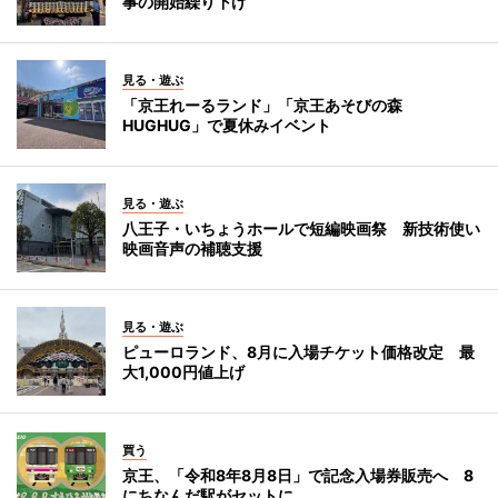
事の開始繰り下げ
見る・遊ぶ
「京王れーるランド」「京王あそびの森
HUGHUG」で夏休みイベント
見る・遊ぶ
八王子・いちょうホールで短編映画祭 新技術使い
映画音声の補聴支援
見る・遊ぶ
ピューロランド、8月に入場チケット価格改定 最
大1,000円値上げ
買う
京王、「令和8年8月8日」で記念入場券販売へ 8
にちなんだ駅がセットに