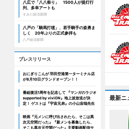
八広で「八八祭り」 1500人が提灯行
列、多幸アートも
すみだ経済新聞
八戸の「騎馬打毬」、若手騎手の姿勇ま
しく 20年ぶりの正式参拝も
八戸経済新聞
プレスリリース
おにぎりこんが 羽田空港第一ターミナル店
が8月10日グランドオープン！！
番組復活1周年を記念して 『マンガのラジオ
最新ニ
supported by viviON』地上波放送が決
定！ ゲストは『宇宙兄弟』の小山宙哉先生
映画『元メンに呼び出されたら、そこは異
次元空間だった』『新メンを募集したら、
そこも異次元空間だった』主要動画配信サ