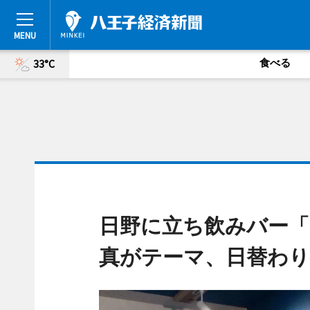
食べる
33°C
日野に立ち飲みバー「
真がテーマ、日替わ