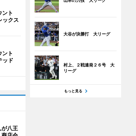
山本の力投 大リーグ
ウント
ビレックス
大谷が決勝打 大リーグ
ウント
イテッド
村上、２戦連発２６号 大
リーグ
もっと見る
んが八王
 商店会