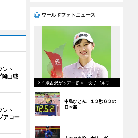
ワールドフォトニュース
ウント
プ岡山戦
２２歳吉沢がツアー初Ｖ 女子ゴルフ
中島ひとみ、１２秒６２の
日本新
ウント
イブアロー