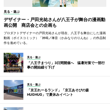
見る・遊ぶ
デザイナー・戸田光祐さんが八王子が舞台の漫画動
画公開 商店会との企画も
プロダクトデザイナーの戸田光祐さんが現在、八王子を舞台にした漫画
動画（ボイスコミック）「神鳴ノ琳音（かみなりのりんね）」の作品制
作を進めている。
見る・遊ぶ
「八王子まつり」3日間開催へ 猛暑対策で一部行
事の開始繰り下げ
見る・遊ぶ
「京王れーるランド」「京王あそびの森
HUGHUG」で夏休みイベント