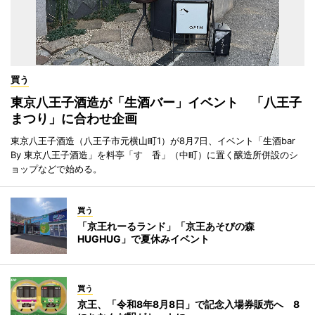
買う
東京八王子酒造が「生酒バー」イベント 「八王子
まつり」に合わせ企画
東京八王子酒造（八王子市元横山町1）が8月7日、イベント「生酒bar
By 東京八王子酒造」を料亭「すゞ香」（中町）に置く醸造所併設のシ
ョップなどで始める。
買う
「京王れーるランド」「京王あそびの森
HUGHUG」で夏休みイベント
買う
京王、「令和8年8月8日」で記念入場券販売へ 8