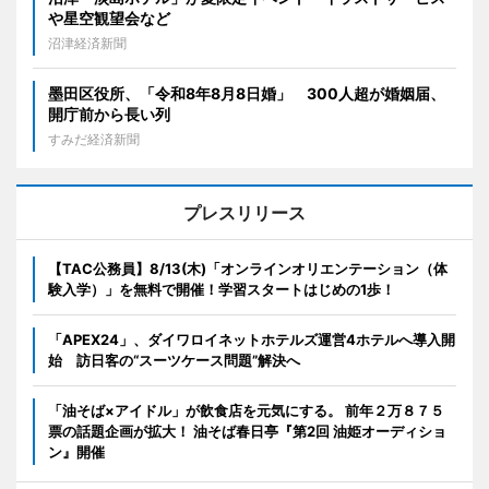
や星空観望会など
沼津経済新聞
墨田区役所、「令和8年8月8日婚」 300人超が婚姻届、
開庁前から長い列
すみだ経済新聞
プレスリリース
【TAC公務員】8/13(木)「オンラインオリエンテーション（体
験入学）」を無料で開催！学習スタートはじめの1歩！
「APEX24」、ダイワロイネットホテルズ運営4ホテルへ導入開
始 訪日客の“スーツケース問題”解決へ
「油そば×アイドル」が飲食店を元気にする。 前年２万８７５
票の話題企画が拡大！ 油そば春日亭『第2回 油姫オーディショ
ン』開催