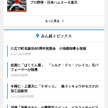
プロ野球・日本ハム０―６楽天
もっと見る
みん経トピックス
八広で町名誕生60周年祝賀会 小池都知事も祝福
すみだ経済新聞
佐賀に「ばくてん屋」 「シルク・ドゥ・ソレイユ」元パ
フォーマーが指導
佐賀経済新聞
今帰仁・上運天に「ナギッコ」 島ラッキョウやモズクの
加工品販売
やんばる経済新聞
沼津「淡島ホテル」が夏限定イベント イラストサービス