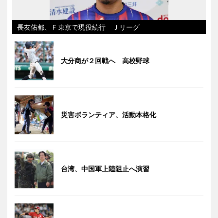
長友佑都、Ｆ東京で現役続行 Ｊリーグ
大分商が２回戦へ 高校野球
災害ボランティア、活動本格化
台湾、中国軍上陸阻止へ演習