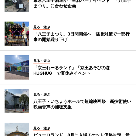
東京八王子酒造が「生酒バー」イベント 「八王子
まつり」に合わせ企画
見る・遊ぶ
「八王子まつり」3日間開催へ 猛暑対策で一部行
事の開始繰り下げ
見る・遊ぶ
「京王れーるランド」「京王あそびの森
HUGHUG」で夏休みイベント
見る・遊ぶ
八王子・いちょうホールで短編映画祭 新技術使い
映画音声の補聴支援
見る・遊ぶ
ピューロランド、8月に入場チケット価格改定 最