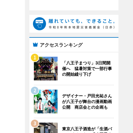
アクセスランキング
「八王子まつり」3日間開
催へ 猛暑対策で一部行事
の開始繰り下げ
デザイナー・戸田光祐さん
が八王子が舞台の漫画動画
公開 商店会との企画も
東京八王子酒造が「生酒バ