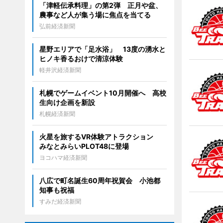
「津軽伝承料理」の第2弾 正月や盆、
農事など人が集う場に焦点を当てる
弘前経済新聞
星野エリアで「足水浴」 13度の湧水と
ヒノキ香るおけで清涼体験
軽井沢経済新聞
札幌でゲームイベント10月開催へ 高校
生向け企画を新設
札幌経済新聞
火星を旅するVR体験アトラクション
みなとみらいPLOT48に登場
ヨコハマ経済新聞
八広で町名誕生60周年祝賀会 小池都
知事も祝福
すみだ経済新聞