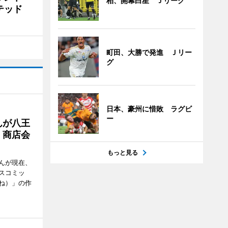
柏、開幕白星 Ｊリーグ
イテッド
町田、大勝で発進 Ｊリー
グ
日本、豪州に惜敗 ラグビ
ー
んが八王
 商店会
もっと見る
んが現在、
スコミッ
ね）」の作