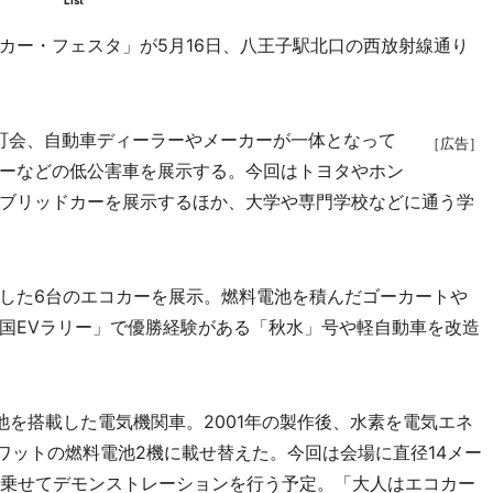
List
ー・フェスタ」が5月16日、八王子駅北口の西放射線通り
町会、自動車ディーラーやメーカーが一体となって
［広告］
ーなどの低公害車を展示する。今回はトヨタやホン
ブリッドカーを展示するほか、大学や専門学校などに通う学
した6台のエコカーを展示。燃料電池を積んだゴーカートや
国EVラリー」で優勝経験がある「秋水」号や軽自動車を改造
を搭載した電気機関車。2001年の製作後、水素を電気エネ
0ワットの燃料電池2機に載せ替えた。今回は会場に直径14メー
を乗せてデモンストレーションを行う予定。「大人はエコカー