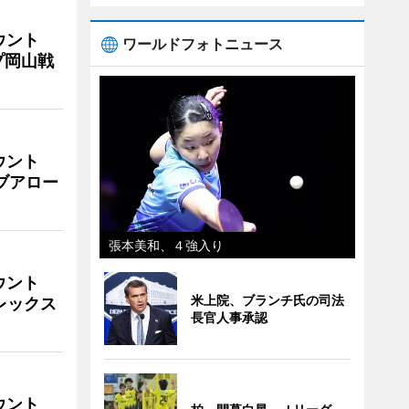
ウント
ワールドフォトニュース
プ岡山戦
ウント
イブアロー
張本美和、４強入り
ウント
米上院、ブランチ氏の司法
ビレックス
長官人事承認
ウント