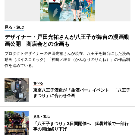
見る・遊ぶ
デザイナー・戸田光祐さんが八王子が舞台の漫画動
画公開 商店会との企画も
プロダクトデザイナーの戸田光祐さんが現在、八王子を舞台にした漫画
動画（ボイスコミック）「神鳴ノ琳音（かみなりのりんね）」の作品制
作を進めている。
食べる
東京八王子酒造が「生酒バー」イベント 「八王子
まつり」に合わせ企画
見る・遊ぶ
「八王子まつり」3日間開催へ 猛暑対策で一部行
事の開始繰り下げ