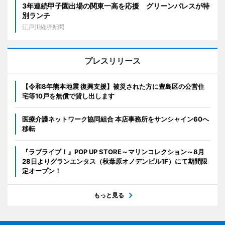
3年連続甲子園出場の関東一高を応援 グリーンパレスが特
別ランチ
江戸川経済新聞
プレスリリース
【令和8年熊本地震 復興支援】被災された方に豊島区の公営住
宅等10戸を無償で貸し出します
医療介護ネットワーク協同組合 本店事務所をサンシャイン60へ
移転
『ラブライブ！』POP UP STORE～マリンコレクション～8月
28日よりグランエンタス（秋葉原オノデンビル1F）にて期間限
定オープン！
もっと見る