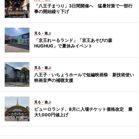
「八王子まつり」3日間開催へ 猛暑対策で一部行
事の開始繰り下げ
見る・遊ぶ
「京王れーるランド」「京王あそびの森
HUGHUG」で夏休みイベント
見る・遊ぶ
八王子・いちょうホールで短編映画祭 新技術使い
映画音声の補聴支援
見る・遊ぶ
ピューロランド、8月に入場チケット価格改定 最
大1,000円値上げ