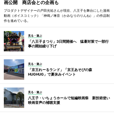
画公開 商店会との企画も
プロダクトデザイナーの戸田光祐さんが現在、八王子を舞台にした漫画
動画（ボイスコミック）「神鳴ノ琳音（かみなりのりんね）」の作品制
作を進めている。
見る・遊ぶ
「八王子まつり」3日間開催へ 猛暑対策で一部行
事の開始繰り下げ
見る・遊ぶ
「京王れーるランド」「京王あそびの森
HUGHUG」で夏休みイベント
見る・遊ぶ
八王子・いちょうホールで短編映画祭 新技術使い
映画音声の補聴支援