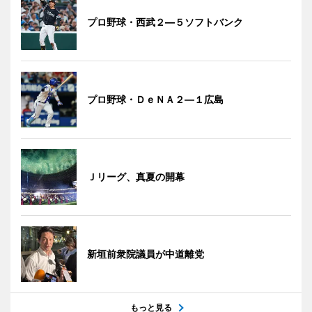
プロ野球・西武２―５ソフトバンク
プロ野球・ＤｅＮＡ２―１広島
Ｊリーグ、真夏の開幕
新垣前衆院議員が中道離党
もっと見る