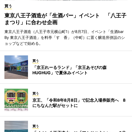
買う
東京八王子酒造が「生酒バー」イベント 「八王子
まつり」に合わせ企画
東京八王子酒造（八王子市元横山町1）が8月7日、イベント「生酒bar
By 東京八王子酒造」を料亭「すゞ香」（中町）に置く醸造所併設のシ
ョップなどで始める。
買う
「京王れーるランド」「京王あそびの森
HUGHUG」で夏休みイベント
買う
京王、「令和8年8月8日」で記念入場券販売へ 8
にちなんだ駅がセットに
買う