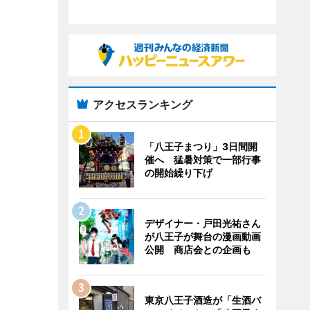
アクセスランキング
「八王子まつり」3日間開
催へ 猛暑対策で一部行事
の開始繰り下げ
デザイナー・戸田光祐さん
が八王子が舞台の漫画動画
公開 商店会との企画も
東京八王子酒造が「生酒バ