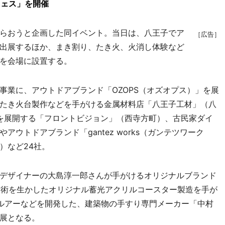
フェス」を開催
らおうと企画した同イベント。当日は、八王子でア
［広告］
出展するほか、まき割り、たき火、火消し体験など
を会場に設置する。
業に、アウトドアブランド「OZOPS（オズオプス）」を展
たき火台製作などを手がける金属材料店「八王子工材」（八
」を展開する「フロントビジョン」（西寺方町）、古民家ダイ
ウトドアブランド「gantez works（ガンテツワーク
）など24社。
デザイナーの大島淳一郎さんが手がけるオリジナルブランド
印刷加工技術を生かしたオリジナル蓄光アクリルコースター製造を手が
ルアーなどを開発した、建築物の手すり専門メーカー「中村
展となる。