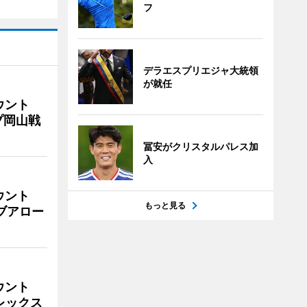
フ
デラエスプリエジャ大統領
が就任
ウント
プ岡山戦
冨安がクリスタルパレス加
入
ウント
もっと見る
イブアロー
ウント
ビレックス