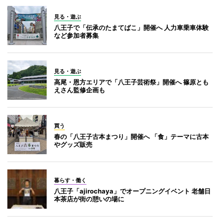
見る・遊ぶ
八王子で「伝承のたまてばこ」開催へ 人力車乗車体験
など参加者募集
見る・遊ぶ
高尾・恩方エリアで「八王子芸術祭」開催へ 篠原とも
えさん監修企画も
買う
春の「八王子古本まつり」開催へ 「食」テーマに古本
やグッズ販売
暮らす・働く
八王子「ajirochaya」でオープニングイベント 老舗日
本茶店が街の憩いの場に