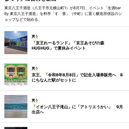
東京八王子酒造（八王子市元横山町1）が8月7日、イベント「生酒bar
By 東京八王子酒造」を料亭「すゞ香」（中町）に置く醸造所併設のシ
ョップなどで始める。
買う
「京王れーるランド」「京王あそびの森
HUGHUG」で夏休みイベント
買う
京王、「令和8年8月8日」で記念入場券販売へ 8
にちなんだ駅がセットに
買う
「イオン八王子滝山」に「アトリエうかい」 9月
出店へ