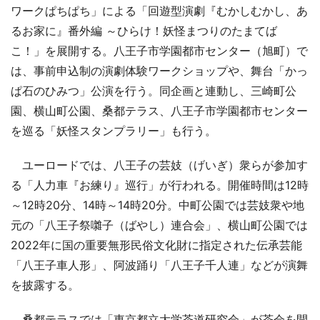
ワークぱちぱち」による「回遊型演劇『むかしむかし、あ
るお家に』番外編 ～ひらけ！妖怪まつりのたまてば
こ！」を展開する。八王子市学園都市センター（旭町）で
は、事前申込制の演劇体験ワークショップや、舞台「かっ
ぱ石のひみつ」公演を行う。同企画と連動し、三崎町公
園、横山町公園、桑都テラス、八王子市学園都市センター
を巡る「妖怪スタンプラリー」も行う。
ユーロードでは、八王子の芸妓（げいぎ）衆らが参加す
る「人力車『お練り』巡行」が行われる。開催時間は12時
～12時20分、14時～14時20分。中町公園では芸妓衆や地
元の「八王子祭囃子（ばやし）連合会」、横山町公園では
2022年に国の重要無形民俗文化財に指定された伝承芸能
「八王子車人形」、阿波踊り「八王子千人連」などが演舞
を披露する。
桑都テラスでは「東京都立大学茶道研究会」が茶会を開