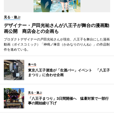
見る・遊ぶ
デザイナー・戸田光祐さんが八王子が舞台の漫画動
画公開 商店会との企画も
プロダクトデザイナーの戸田光祐さんが現在、八王子を舞台にした漫画
動画（ボイスコミック）「神鳴ノ琳音（かみなりのりんね）」の作品制
作を進めている。
食べる
東京八王子酒造が「生酒バー」イベント 「八王子
まつり」に合わせ企画
見る・遊ぶ
「八王子まつり」3日間開催へ 猛暑対策で一部行
事の開始繰り下げ