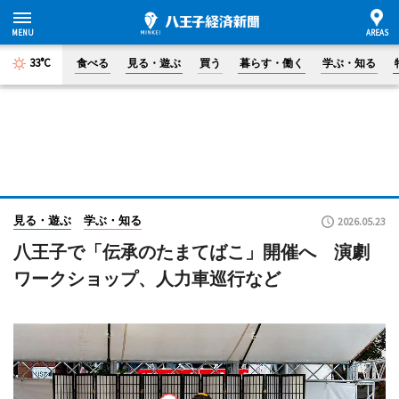
33°C
食べる
見る・遊ぶ
買う
暮らす・働く
学ぶ・知る
見る・遊ぶ
学ぶ・知る
2026.05.23
八王子で「伝承のたまてばこ」開催へ 演劇
ワークショップ、人力車巡行など