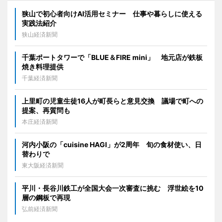
狭山で初心者向けAI活用セミナー 仕事や暮らしに使える
実践法紹介
狭山経済新聞
千葉ポートタワーで「BLUE＆FIRE mini」 地元店が鉄板
焼き料理提供
千葉経済新聞
上里町の児童生徒16人が町長らと意見交換 議場で町への
提案、再質問も
本庄経済新聞
河内小阪の「cuisine HAGI」が2周年 旬の食材使い、日
替わりで
東大阪経済新聞
平川・長谷川鉄工が全国大会一次審査に挑む 浮世絵を10
層の鋼板で再現
弘前経済新聞