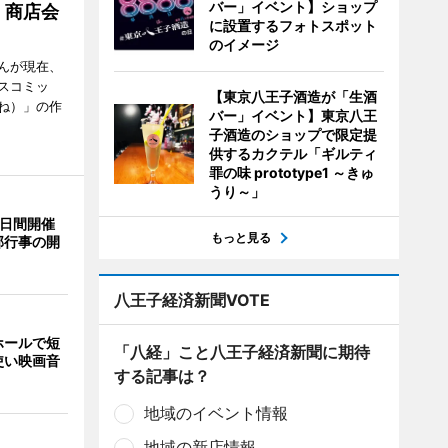
バー」イベント】ショップ
 商店会
に設置するフォトスポット
のイメージ
んが現在、
スコミッ
【東京八王子酒造が「生酒
ね）」の作
バー」イベント】東京八王
子酒造のショップで限定提
供するカクテル「ギルティ
罪の味 prototype1 ～きゅ
うり～」
3日間開催
もっと見る
部行事の開
八王子経済新聞VOTE
ホールで短
「八経」こと八王子経済新聞に期待
使い映画音
する記事は？
地域のイベント情報
地域の新店情報