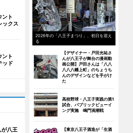
ウント
ビレックス
2026年の「八王子まつり」、初日を迎え
る
【デザイナー・戸田光祐さ
ウント
んが八王子が舞台の漫画動
イテッド
画公開】戸田さんは「八八
八八八幡上町」のちょうち
んのデザインなどを手がけ
た
高校野球・八王子実践の第1
試合、パブリックビューイ
ング実施 鳴門渦潮戦
んが八王
【東京八王子酒造が「生酒