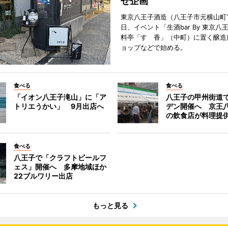
せ企画
東京八王子酒造（八王子市元横山町1
日、イベント「生酒bar By 東京八
料亭「すゞ香」（中町）に置く醸造
ョップなどで始める。
食べる
食べる
「イオン八王子滝山」に「ア
八王子の甲州街道
トリエうかい」 9月出店へ
デン開催へ 京王
の飲食店が料理提
食べる
八王子で「クラフトビールフ
ェス」開催へ 多摩地域ほか
22ブルワリー出店
もっと見る