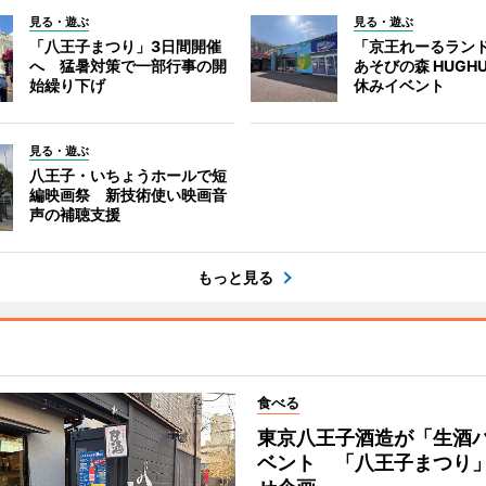
見る・遊ぶ
見る・遊ぶ
「八王子まつり」3日間開催
「京王れーるラン
へ 猛暑対策で一部行事の開
あそびの森 HUGH
始繰り下げ
休みイベント
見る・遊ぶ
八王子・いちょうホールで短
編映画祭 新技術使い映画音
声の補聴支援
もっと見る
食べる
東京八王子酒造が「生酒
ベント 「八王子まつり