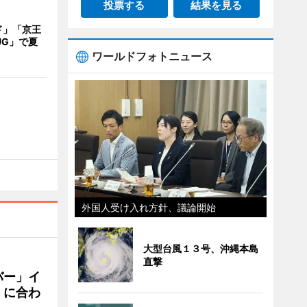
投票する
結果を見る
ド」「京王
UG」で夏
ワールドフォトニュース
外国人受け入れ方針、議論開始
大型台風１３号、沖縄本島
直撃
バー」イ
」に合わ