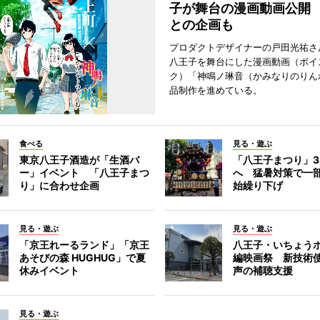
子が舞台の漫画動画公開
との企画も
プロダクトデザイナーの戸田光祐さ
八王子を舞台にした漫画動画（ボイ
ク）「神鳴ノ琳音（かみなりのりん
品制作を進めている。
食べる
見る・遊ぶ
東京八王子酒造が「生酒バ
「八王子まつり」
ー」イベント 「八王子まつ
へ 猛暑対策で一
り」に合わせ企画
始繰り下げ
見る・遊ぶ
見る・遊ぶ
「京王れーるランド」「京王
八王子・いちょう
あそびの森 HUGHUG」で夏
編映画祭 新技術
休みイベント
声の補聴支援
見る・遊ぶ