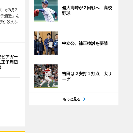
健大高崎が２回戦へ 高校
）が8月7
野球
王子酒造」を
所併設のシ
中立公、補正検討を要請
でビアガー
八王子周辺
供
吉田は２安打１打点 大リ
ーグ
もっと見る