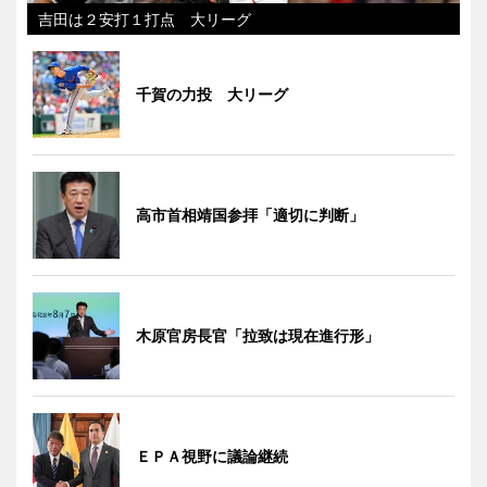
吉田は２安打１打点 大リーグ
千賀の力投 大リーグ
高市首相靖国参拝「適切に判断」
木原官房長官「拉致は現在進行形」
ＥＰＡ視野に議論継続