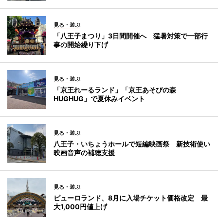
見る・遊ぶ
「八王子まつり」3日間開催へ 猛暑対策で一部行
事の開始繰り下げ
見る・遊ぶ
「京王れーるランド」「京王あそびの森
HUGHUG」で夏休みイベント
見る・遊ぶ
八王子・いちょうホールで短編映画祭 新技術使い
映画音声の補聴支援
見る・遊ぶ
ピューロランド、8月に入場チケット価格改定 最
大1,000円値上げ