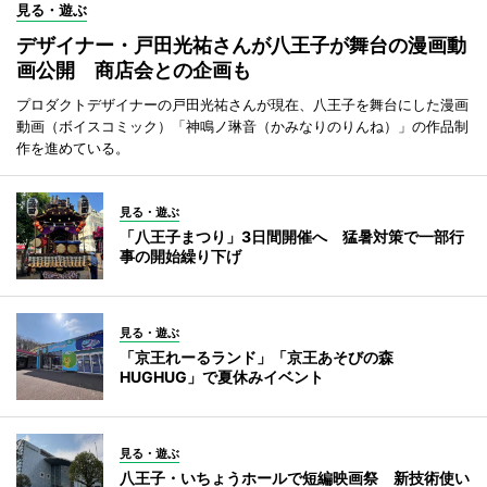
見る・遊ぶ
デザイナー・戸田光祐さんが八王子が舞台の漫画動
画公開 商店会との企画も
プロダクトデザイナーの戸田光祐さんが現在、八王子を舞台にした漫画
動画（ボイスコミック）「神鳴ノ琳音（かみなりのりんね）」の作品制
作を進めている。
見る・遊ぶ
「八王子まつり」3日間開催へ 猛暑対策で一部行
事の開始繰り下げ
見る・遊ぶ
「京王れーるランド」「京王あそびの森
HUGHUG」で夏休みイベント
見る・遊ぶ
八王子・いちょうホールで短編映画祭 新技術使い