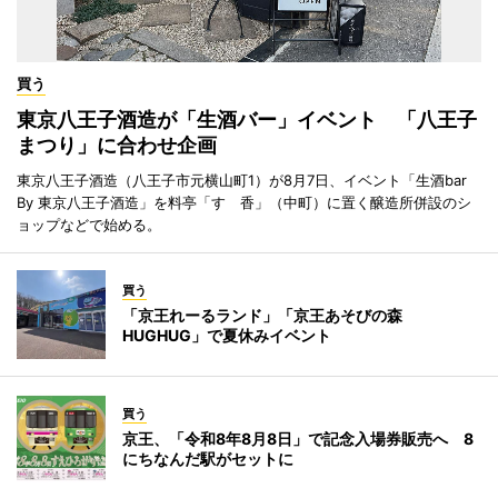
買う
東京八王子酒造が「生酒バー」イベント 「八王子
まつり」に合わせ企画
東京八王子酒造（八王子市元横山町1）が8月7日、イベント「生酒bar
By 東京八王子酒造」を料亭「すゞ香」（中町）に置く醸造所併設のシ
ョップなどで始める。
買う
「京王れーるランド」「京王あそびの森
HUGHUG」で夏休みイベント
買う
京王、「令和8年8月8日」で記念入場券販売へ 8
にちなんだ駅がセットに