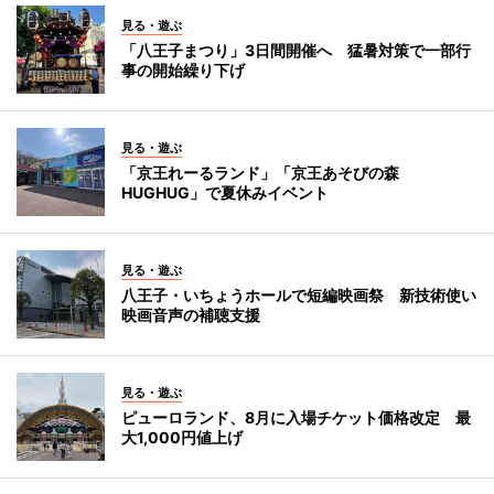
見る・遊ぶ
「八王子まつり」3日間開催へ 猛暑対策で一部行
事の開始繰り下げ
見る・遊ぶ
「京王れーるランド」「京王あそびの森
HUGHUG」で夏休みイベント
見る・遊ぶ
八王子・いちょうホールで短編映画祭 新技術使い
映画音声の補聴支援
見る・遊ぶ
ピューロランド、8月に入場チケット価格改定 最
大1,000円値上げ