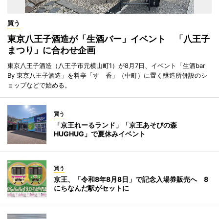
買う
東京八王子酒造が「生酒バー」イベント 「八王子
まつり」に合わせ企画
東京八王子酒造（八王子市元横山町1）が8月7日、イベント「生酒bar
By 東京八王子酒造」を料亭「すゞ香」（中町）に置く醸造所併設のシ
ョップなどで始める。
買う
「京王れーるランド」「京王あそびの森
HUGHUG」で夏休みイベント
買う
京王、「令和8年8月8日」で記念入場券販売へ 8
にちなんだ駅がセットに