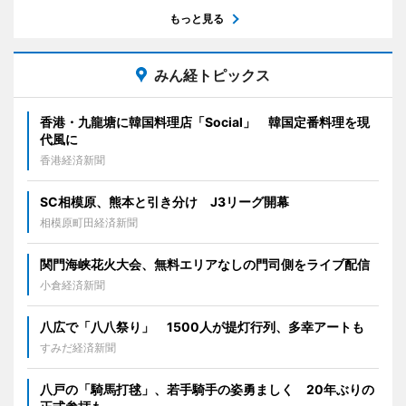
もっと見る
みん経トピックス
香港・九龍塘に韓国料理店「Social」 韓国定番料理を現
代風に
香港経済新聞
SC相模原、熊本と引き分け J3リーグ開幕
相模原町田経済新聞
関門海峡花火大会、無料エリアなしの門司側をライブ配信
小倉経済新聞
八広で「八八祭り」 1500人が提灯行列、多幸アートも
すみだ経済新聞
八戸の「騎馬打毬」、若手騎手の姿勇ましく 20年ぶりの