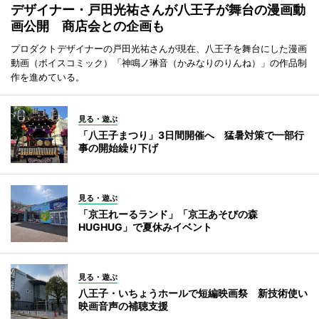
デザイナー・戸田光祐さんが八王子が舞台の漫画動
画公開 商店会との企画も
プロダクトデザイナーの戸田光祐さんが現在、八王子を舞台にした漫画
動画（ボイスコミック）「神鳴ノ琳音（かみなりのりんね）」の作品制
作を進めている。
見る・遊ぶ
「八王子まつり」3日間開催へ 猛暑対策で一部行
事の開始繰り下げ
見る・遊ぶ
「京王れーるランド」「京王あそびの森
HUGHUG」で夏休みイベント
見る・遊ぶ
八王子・いちょうホールで短編映画祭 新技術使い
映画音声の補聴支援