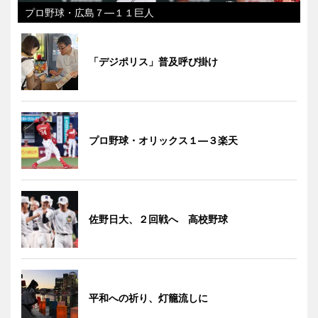
プロ野球・広島７―１１巨人
「デジポリス」普及呼び掛け
プロ野球・オリックス１―３楽天
佐野日大、２回戦へ 高校野球
平和への祈り、灯籠流しに