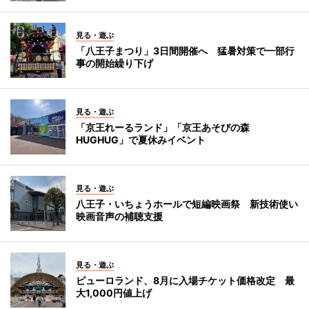
見る・遊ぶ
「八王子まつり」3日間開催へ 猛暑対策で一部行
事の開始繰り下げ
見る・遊ぶ
「京王れーるランド」「京王あそびの森
HUGHUG」で夏休みイベント
見る・遊ぶ
八王子・いちょうホールで短編映画祭 新技術使い
映画音声の補聴支援
見る・遊ぶ
ピューロランド、8月に入場チケット価格改定 最
大1,000円値上げ