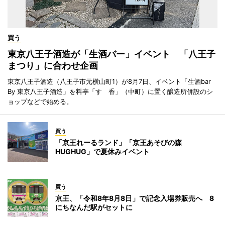
買う
東京八王子酒造が「生酒バー」イベント 「八王子
まつり」に合わせ企画
東京八王子酒造（八王子市元横山町1）が8月7日、イベント「生酒bar
By 東京八王子酒造」を料亭「すゞ香」（中町）に置く醸造所併設のシ
ョップなどで始める。
買う
「京王れーるランド」「京王あそびの森
HUGHUG」で夏休みイベント
買う
京王、「令和8年8月8日」で記念入場券販売へ 8
にちなんだ駅がセットに