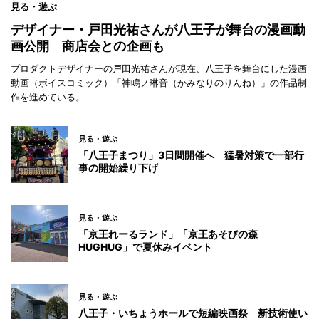
見る・遊ぶ
デザイナー・戸田光祐さんが八王子が舞台の漫画動
画公開 商店会との企画も
プロダクトデザイナーの戸田光祐さんが現在、八王子を舞台にした漫画
動画（ボイスコミック）「神鳴ノ琳音（かみなりのりんね）」の作品制
作を進めている。
見る・遊ぶ
「八王子まつり」3日間開催へ 猛暑対策で一部行
事の開始繰り下げ
見る・遊ぶ
「京王れーるランド」「京王あそびの森
HUGHUG」で夏休みイベント
見る・遊ぶ
八王子・いちょうホールで短編映画祭 新技術使い