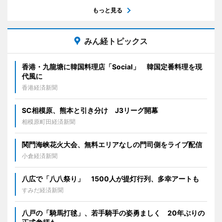
もっと見る
みん経トピックス
香港・九龍塘に韓国料理店「Social」 韓国定番料理を現
代風に
香港経済新聞
SC相模原、熊本と引き分け J3リーグ開幕
相模原町田経済新聞
関門海峡花火大会、無料エリアなしの門司側をライブ配信
小倉経済新聞
八広で「八八祭り」 1500人が提灯行列、多幸アートも
すみだ経済新聞
八戸の「騎馬打毬」、若手騎手の姿勇ましく 20年ぶりの