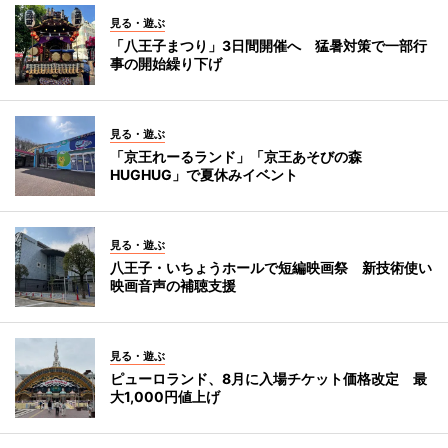
見る・遊ぶ
「八王子まつり」3日間開催へ 猛暑対策で一部行
事の開始繰り下げ
見る・遊ぶ
「京王れーるランド」「京王あそびの森
HUGHUG」で夏休みイベント
見る・遊ぶ
八王子・いちょうホールで短編映画祭 新技術使い
映画音声の補聴支援
見る・遊ぶ
ピューロランド、8月に入場チケット価格改定 最
大1,000円値上げ