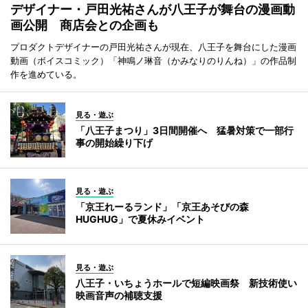
デザイナー・戸田光祐さんが八王子が舞台の漫画動
画公開 商店会との企画も
プロダクトデザイナーの戸田光祐さんが現在、八王子を舞台にした漫画
動画（ボイスコミック）「神鳴ノ琳音（かみなりのりんね）」の作品制
作を進めている。
見る・遊ぶ
「八王子まつり」3日間開催へ 猛暑対策で一部行
事の開始繰り下げ
見る・遊ぶ
「京王れーるランド」「京王あそびの森
HUGHUG」で夏休みイベント
見る・遊ぶ
八王子・いちょうホールで短編映画祭 新技術使い
映画音声の補聴支援