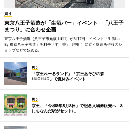
買う
東京八王子酒造が「生酒バー」イベント 「八王子
まつり」に合わせ企画
東京八王子酒造（八王子市元横山町1）が8月7日、イベント「生酒bar
By 東京八王子酒造」を料亭「すゞ香」（中町）に置く醸造所併設のシ
ョップなどで始める。
買う
「京王れーるランド」「京王あそびの森
HUGHUG」で夏休みイベント
買う
京王、「令和8年8月8日」で記念入場券販売へ 8
にちなんだ駅がセットに