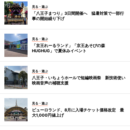
見る・遊ぶ
「八王子まつり」3日間開催へ 猛暑対策で一部行
事の開始繰り下げ
見る・遊ぶ
「京王れーるランド」「京王あそびの森
HUGHUG」で夏休みイベント
見る・遊ぶ
八王子・いちょうホールで短編映画祭 新技術使い
映画音声の補聴支援
見る・遊ぶ
ピューロランド、8月に入場チケット価格改定 最
大1,000円値上げ