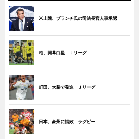
米上院、ブランチ氏の司法長官人事承認
柏、開幕白星 Ｊリーグ
町田、大勝で発進 Ｊリーグ
日本、豪州に惜敗 ラグビー