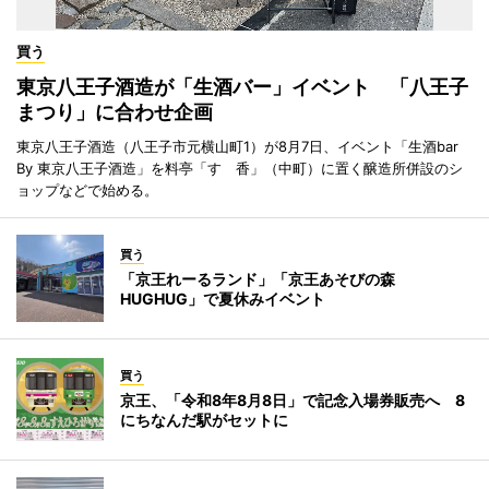
買う
東京八王子酒造が「生酒バー」イベント 「八王子
まつり」に合わせ企画
東京八王子酒造（八王子市元横山町1）が8月7日、イベント「生酒bar
By 東京八王子酒造」を料亭「すゞ香」（中町）に置く醸造所併設のシ
ョップなどで始める。
買う
「京王れーるランド」「京王あそびの森
HUGHUG」で夏休みイベント
買う
京王、「令和8年8月8日」で記念入場券販売へ 8
にちなんだ駅がセットに