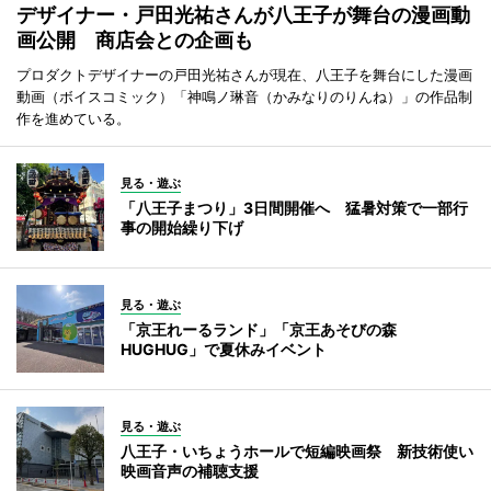
デザイナー・戸田光祐さんが八王子が舞台の漫画動
画公開 商店会との企画も
プロダクトデザイナーの戸田光祐さんが現在、八王子を舞台にした漫画
動画（ボイスコミック）「神鳴ノ琳音（かみなりのりんね）」の作品制
作を進めている。
見る・遊ぶ
「八王子まつり」3日間開催へ 猛暑対策で一部行
事の開始繰り下げ
見る・遊ぶ
「京王れーるランド」「京王あそびの森
HUGHUG」で夏休みイベント
見る・遊ぶ
八王子・いちょうホールで短編映画祭 新技術使い
映画音声の補聴支援