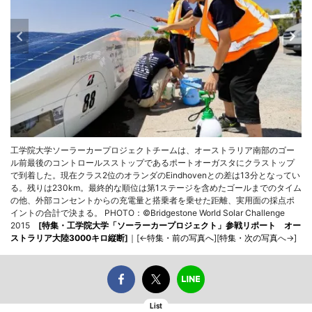
工学院大学ソーラーカープロジェクトチームは、オーストラリア南部のゴー
ル前最後のコントロールスストップであるポートオーガスタにクラストップ
で到着した。現在クラス2位のオランダのEindhovenとの差は13分となってい
る。残りは230km。最終的な順位は第1ステージを含めたゴールまでのタイム
の他、外部コンセントからの充電量と搭乗者を乗せた距離、実用面の採点ポ
イントの合計で決まる。 PHOTO：©Bridgestone World Solar Challenge
2015
[
特集・工学院大学「ソーラーカープロジェクト」参戦リポート オー
ストラリア大陸3000キロ縦断
]
｜[←
特集・前の写真へ
][
特集・次の写真
へ→]
List