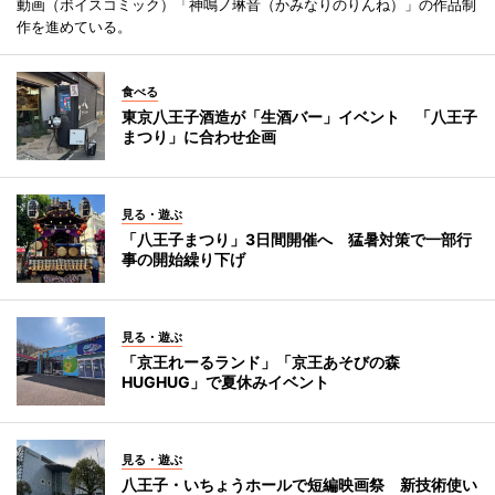
動画（ボイスコミック）「神鳴ノ琳音（かみなりのりんね）」の作品制
作を進めている。
食べる
東京八王子酒造が「生酒バー」イベント 「八王子
まつり」に合わせ企画
見る・遊ぶ
「八王子まつり」3日間開催へ 猛暑対策で一部行
事の開始繰り下げ
見る・遊ぶ
「京王れーるランド」「京王あそびの森
HUGHUG」で夏休みイベント
見る・遊ぶ
八王子・いちょうホールで短編映画祭 新技術使い