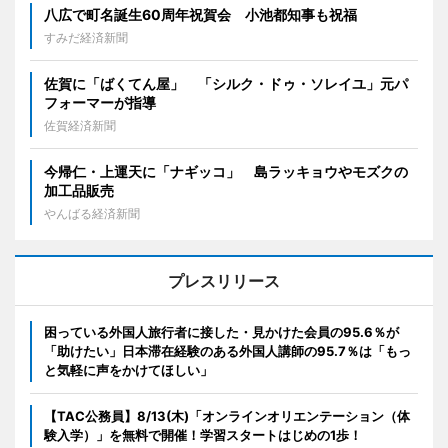
八広で町名誕生60周年祝賀会 小池都知事も祝福
すみだ経済新聞
佐賀に「ばくてん屋」 「シルク・ドゥ・ソレイユ」元パ
フォーマーが指導
佐賀経済新聞
今帰仁・上運天に「ナギッコ」 島ラッキョウやモズクの
加工品販売
やんばる経済新聞
プレスリリース
困っている外国人旅行者に接した・見かけた会員の95.6％が
「助けたい」日本滞在経験のある外国人講師の95.7％は「もっ
と気軽に声をかけてほしい」
【TAC公務員】8/13(木)「オンラインオリエンテーション（体
験入学）」を無料で開催！学習スタートはじめの1歩！