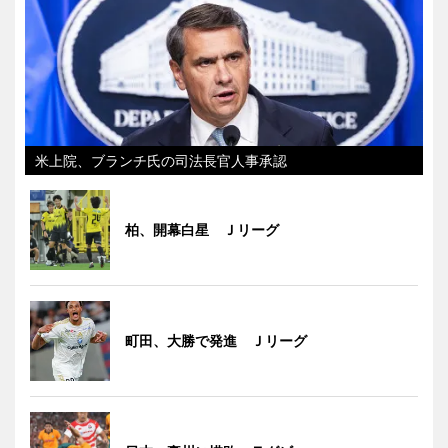
米上院、ブランチ氏の司法長官人事承認
柏、開幕白星 Ｊリーグ
町田、大勝で発進 Ｊリーグ