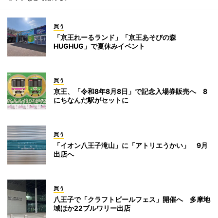
買う
「京王れーるランド」「京王あそびの森
HUGHUG」で夏休みイベント
買う
京王、「令和8年8月8日」で記念入場券販売へ 8
にちなんだ駅がセットに
買う
「イオン八王子滝山」に「アトリエうかい」 9月
出店へ
買う
八王子で「クラフトビールフェス」開催へ 多摩地
域ほか22ブルワリー出店