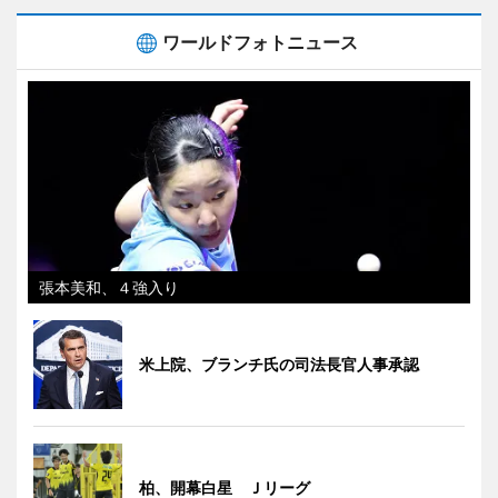
ワールドフォトニュース
張本美和、４強入り
米上院、ブランチ氏の司法長官人事承認
柏、開幕白星 Ｊリーグ