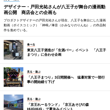
デザイナー・戸田光祐さんが八王子が舞台の漫画動
画公開 商店会との企画も
プロダクトデザイナーの戸田光祐さんが現在、八王子を舞台にした漫画
動画（ボイスコミック）「神鳴ノ琳音（かみなりのりんね）」の作品制
作を進めている。
食べる
東京八王子酒造が「生酒バー」イベント 「八王子
まつり」に合わせ企画
見る・遊ぶ
「八王子まつり」3日間開催へ 猛暑対策で一部行
事の開始繰り下げ
見る・遊ぶ
「京王れーるランド」「京王あそびの森
HUGHUG」で夏休みイベント