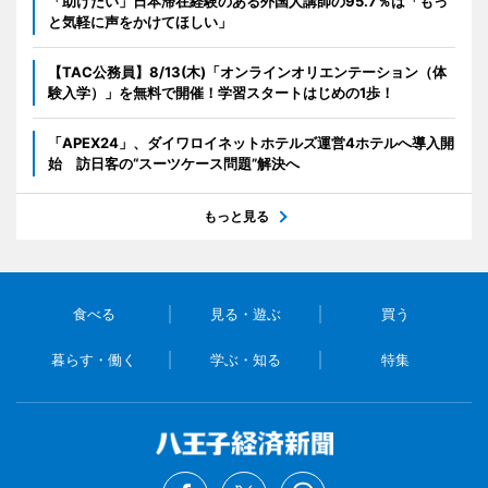
「助けたい」日本滞在経験のある外国人講師の95.7％は「もっ
と気軽に声をかけてほしい」
【TAC公務員】8/13(木)「オンラインオリエンテーション（体
験入学）」を無料で開催！学習スタートはじめの1歩！
「APEX24」、ダイワロイネットホテルズ運営4ホテルへ導入開
始 訪日客の“スーツケース問題”解決へ
もっと見る
食べる
見る・遊ぶ
買う
暮らす・働く
学ぶ・知る
特集