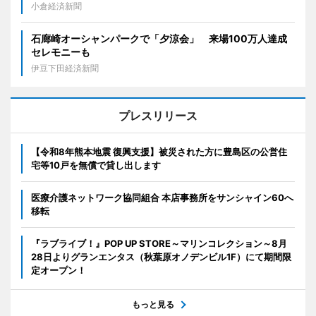
小倉経済新聞
石廊崎オーシャンパークで「夕涼会」 来場100万人達成
セレモニーも
伊豆下田経済新聞
プレスリリース
【令和8年熊本地震 復興支援】被災された方に豊島区の公営住
宅等10戸を無償で貸し出します
医療介護ネットワーク協同組合 本店事務所をサンシャイン60へ
移転
『ラブライブ！』POP UP STORE～マリンコレクション～8月
28日よりグランエンタス（秋葉原オノデンビル1F）にて期間限
定オープン！
もっと見る