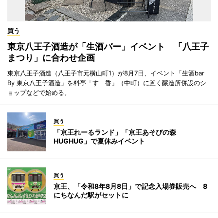
買う
東京八王子酒造が「生酒バー」イベント 「八王子
まつり」に合わせ企画
東京八王子酒造（八王子市元横山町1）が8月7日、イベント「生酒bar
By 東京八王子酒造」を料亭「すゞ香」（中町）に置く醸造所併設のシ
ョップなどで始める。
買う
「京王れーるランド」「京王あそびの森
HUGHUG」で夏休みイベント
買う
京王、「令和8年8月8日」で記念入場券販売へ 8
にちなんだ駅がセットに