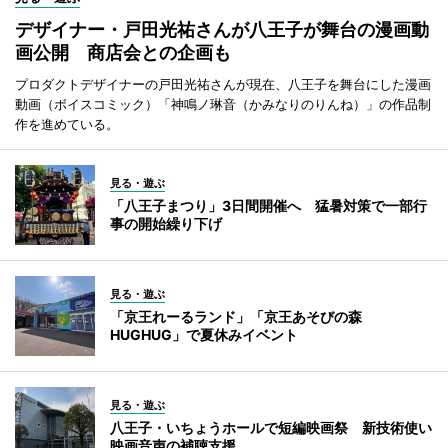
デザイナー・戸田光祐さんが八王子が舞台の漫画動
画公開 商店会との企画も
プロダクトデザイナーの戸田光祐さんが現在、八王子を舞台にした漫画
動画（ボイスコミック）「神鳴ノ琳音（かみなりのりんね）」の作品制
作を進めている。
見る・遊ぶ
「八王子まつり」3日間開催へ 猛暑対策で一部行
事の開始繰り下げ
見る・遊ぶ
「京王れーるランド」「京王あそびの森
HUGHUG」で夏休みイベント
見る・遊ぶ
八王子・いちょうホールで短編映画祭 新技術使い
映画音声の補聴支援