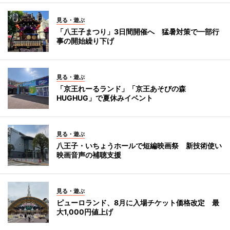
見る・遊ぶ
「八王子まつり」3日間開催へ 猛暑対策で一部行
事の開始繰り下げ
見る・遊ぶ
「京王れーるランド」「京王あそびの森
HUGHUG」で夏休みイベント
見る・遊ぶ
八王子・いちょうホールで短編映画祭 新技術使い
映画音声の補聴支援
見る・遊ぶ
ピューロランド、8月に入場チケット価格改定 最
大1,000円値上げ