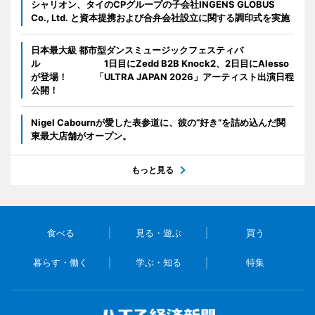
シャリオン、タイのCPグループの子会社INGENS GLOBUS
Co., Ltd. と資本提携および合弁会社設立に関する調印式を実施
日本最大級 都市型ダンスミュージックフェスティバ
ル 1日目にZedd B2B Knock2、2日目にAlesso
が登場！ 「ULTRA JAPAN 2026」アーティスト出演日程
公開！
Nigel Cabournが愛した表参道に、彼の“好き”を詰め込んだ関
東最大店舗がオープン。
もっと見る
食べる
見る・遊ぶ
買う
暮らす・働く
学ぶ・知る
特集