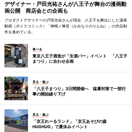
デザイナー・戸田光祐さんが八王子が舞台の漫画動
画公開 商店会との企画も
プロダクトデザイナーの戸田光祐さんが現在、八王子を舞台にした漫画
動画（ボイスコミック）「神鳴ノ琳音（かみなりのりんね）」の作品制
作を進めている。
食べる
東京八王子酒造が「生酒バー」イベント 「八王子
まつり」に合わせ企画
見る・遊ぶ
「八王子まつり」3日間開催へ 猛暑対策で一部行
事の開始繰り下げ
見る・遊ぶ
「京王れーるランド」「京王あそびの森
HUGHUG」で夏休みイベント