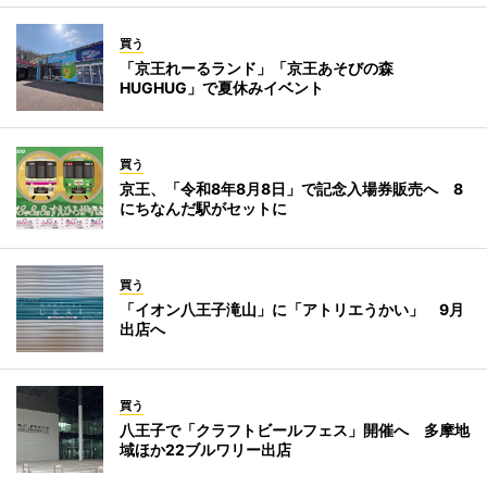
買う
「京王れーるランド」「京王あそびの森
HUGHUG」で夏休みイベント
買う
京王、「令和8年8月8日」で記念入場券販売へ 8
にちなんだ駅がセットに
買う
「イオン八王子滝山」に「アトリエうかい」 9月
出店へ
買う
八王子で「クラフトビールフェス」開催へ 多摩地
域ほか22ブルワリー出店