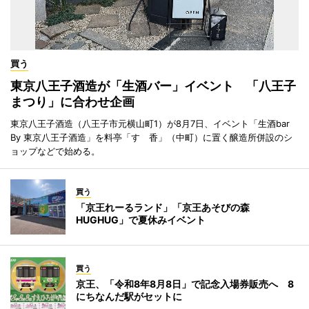
買う
東京八王子酒造が「生酒バー」イベント 「八王子
まつり」に合わせ企画
東京八王子酒造（八王子市元横山町1）が8月7日、イベント「生酒bar
By 東京八王子酒造」を料亭「すゞ香」（中町）に置く醸造所併設のシ
ョップなどで始める。
買う
「京王れーるランド」「京王あそびの森
HUGHUG」で夏休みイベント
買う
京王、「令和8年8月8日」で記念入場券販売へ 8
にちなんだ駅がセットに