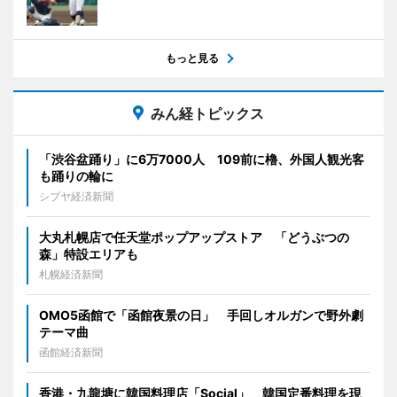
もっと見る
みん経トピックス
「渋谷盆踊り」に6万7000人 109前に櫓、外国人観光客
も踊りの輪に
シブヤ経済新聞
大丸札幌店で任天堂ポップアップストア 「どうぶつの
森」特設エリアも
札幌経済新聞
OMO5函館で「函館夜景の日」 手回しオルガンで野外劇
テーマ曲
函館経済新聞
香港・九龍塘に韓国料理店「Social」 韓国定番料理を現