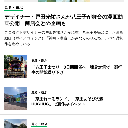
見る・遊ぶ
デザイナー・戸田光祐さんが八王子が舞台の漫画動
画公開 商店会との企画も
プロダクトデザイナーの戸田光祐さんが現在、八王子を舞台にした漫画
動画（ボイスコミック）「神鳴ノ琳音（かみなりのりんね）」の作品制
作を進めている。
見る・遊ぶ
「八王子まつり」3日間開催へ 猛暑対策で一部行
事の開始繰り下げ
見る・遊ぶ
「京王れーるランド」「京王あそびの森
HUGHUG」で夏休みイベント
見る・遊ぶ