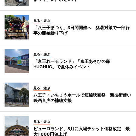
見る・遊ぶ
「八王子まつり」3日間開催へ 猛暑対策で一部行
事の開始繰り下げ
見る・遊ぶ
「京王れーるランド」「京王あそびの森
HUGHUG」で夏休みイベント
見る・遊ぶ
八王子・いちょうホールで短編映画祭 新技術使い
映画音声の補聴支援
見る・遊ぶ
ピューロランド、8月に入場チケット価格改定 最
大1,000円値上げ