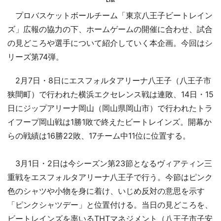
List
プロバスケットボールチーム「東京八王子ビートレイン
ズ」広報の協力の下、ホームゲームの開催に合わせ、試合
の見どころや選手について紹介していく本企画。今回はシ
リーズ第74弾。
2月7日・8日にエスフォルタアリーナ八王子（八王子市
狭間町）で行われた横浜エクセレンス戦は連敗、14日・15
日にジップアリーナ岡山（岡山県岡山市）で行われたトラ
イフープ岡山戦は1勝1敗で終えたビートレインズ。開幕か
らの戦績は16勝22敗、17チーム中11位に位置する。
3月1日・2日は今シーズン第23節となるヴィアティン三
重戦をエスフォルタアリーナ八王子で行う。今節はピンク
色のシャツや小物を身に着け、いじめ反対の意思を示す
「ピンクシャツデー」と位置付ける。当日の見どころを、
ビートレインズを率いるTHTマネジメント（八王子市子安