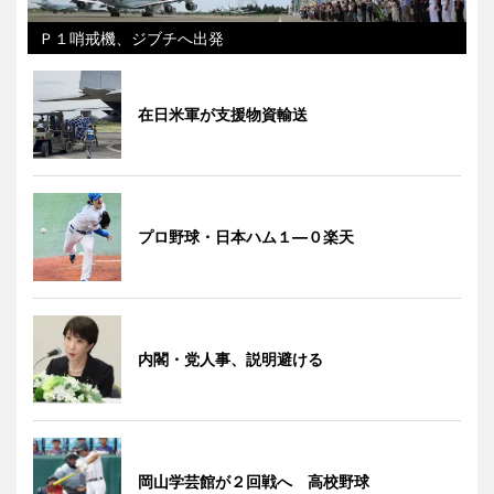
Ｐ１哨戒機、ジブチへ出発
在日米軍が支援物資輸送
プロ野球・日本ハム１―０楽天
内閣・党人事、説明避ける
岡山学芸館が２回戦へ 高校野球