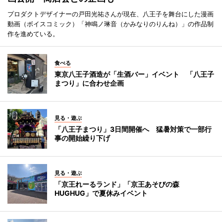
プロダクトデザイナーの戸田光祐さんが現在、八王子を舞台にした漫画
動画（ボイスコミック）「神鳴ノ琳音（かみなりのりんね）」の作品制
作を進めている。
食べる
東京八王子酒造が「生酒バー」イベント 「八王子
まつり」に合わせ企画
見る・遊ぶ
「八王子まつり」3日間開催へ 猛暑対策で一部行
事の開始繰り下げ
見る・遊ぶ
「京王れーるランド」「京王あそびの森
HUGHUG」で夏休みイベント