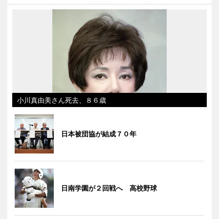
小川真由美さん死去、８６歳
日本被団協が結成７０年
日南学園が２回戦へ 高校野球