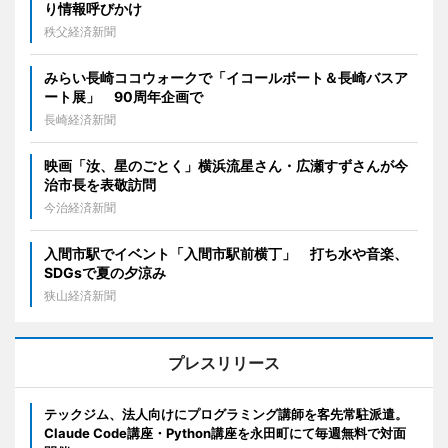
り情報呼びかけ
秩父経済新聞
みらい長崎ココウォークで「イコールボート＆長崎バスア
ート展」 90周年企画で
長崎経済新聞
映画「汝、星のごとく」横浜流星さん・広瀬すずさんが今
治市長を表敬訪問
今治経済新聞
入間市駅でイベント「入間市駅前横丁」 打ち水や音楽、
SDGsで夏の夕涼み
狭山経済新聞
プレスリリース
テックジム、法人向けにプログラミング講師を客先常駐派遣。
Claude Code講座・Python講座を永田町にて毎週無料で対面