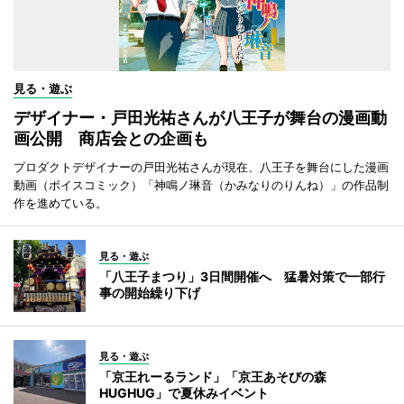
見る・遊ぶ
デザイナー・戸田光祐さんが八王子が舞台の漫画動
画公開 商店会との企画も
プロダクトデザイナーの戸田光祐さんが現在、八王子を舞台にした漫画
動画（ボイスコミック）「神鳴ノ琳音（かみなりのりんね）」の作品制
作を進めている。
見る・遊ぶ
「八王子まつり」3日間開催へ 猛暑対策で一部行
事の開始繰り下げ
見る・遊ぶ
「京王れーるランド」「京王あそびの森
HUGHUG」で夏休みイベント