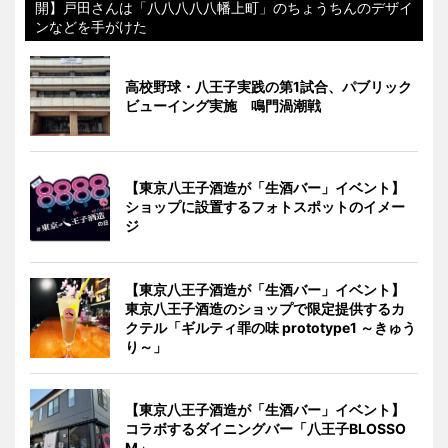
開】戸田さんは「八八八八八幡上町」のちょうちんのデザイ
ンなどを手がけた
高校野球・八王子実践の第1試合、パブリック
ビューイング実施 鳴門渦潮戦
【東京八王子酒造が「生酒バー」イベント】
ショップに設置するフォトスポットのイメー
ジ
【東京八王子酒造が「生酒バー」イベント】
東京八王子酒造のショップで限定提供するカ
クテル「ギルティ罪の味 prototype1 ～きゅう
り～」
【東京八王子酒造が「生酒バー」イベント】
コラボするダイニングバー「八王子BLOSSO
M」