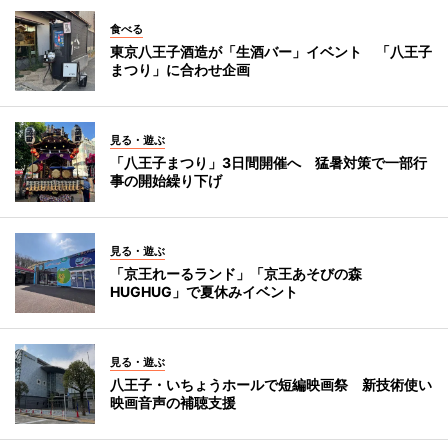
食べる
東京八王子酒造が「生酒バー」イベント 「八王子
まつり」に合わせ企画
見る・遊ぶ
「八王子まつり」3日間開催へ 猛暑対策で一部行
事の開始繰り下げ
見る・遊ぶ
「京王れーるランド」「京王あそびの森
HUGHUG」で夏休みイベント
見る・遊ぶ
八王子・いちょうホールで短編映画祭 新技術使い
映画音声の補聴支援