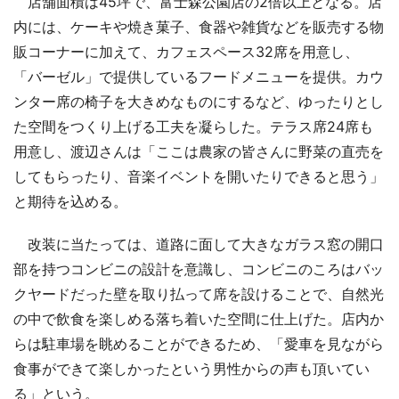
店舗面積は45坪で、富士森公園店の2倍以上となる。店
内には、ケーキや焼き菓子、食器や雑貨などを販売する物
販コーナーに加えて、カフェスペース32席を用意し、
「バーゼル」で提供しているフードメニューを提供。カウ
ンター席の椅子を大きめなものにするなど、ゆったりとし
た空間をつくり上げる工夫を凝らした。テラス席24席も
用意し、渡辺さんは「ここは農家の皆さんに野菜の直売を
してもらったり、音楽イベントを開いたりできると思う」
と期待を込める。
改装に当たっては、道路に面して大きなガラス窓の開口
部を持つコンビニの設計を意識し、コンビニのころはバッ
クヤードだった壁を取り払って席を設けることで、自然光
の中で飲食を楽しめる落ち着いた空間に仕上げた。店内か
らは駐車場を眺めることができるため、「愛車を見ながら
食事ができて楽しかったという男性からの声も頂いてい
る」という。