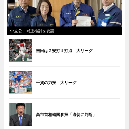
中立公、補正検討を要請
吉田は２安打１打点 大リーグ
千賀の力投 大リーグ
高市首相靖国参拝「適切に判断」