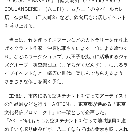
「CICOUTE BAKERY」（南大沢3）や「Boule Beurre
BOULANGERIE」（八日町）、西八王子のネパールカレー
店「奈央屋」（千人町3）など、飲食店も出店しイベント
を盛り上げる。
当日は、竹を使ってスプーンなどのカトラリーを作り上
げるクラフト作家・沖原紗耶さんによる「竹による箸づく
り」などのワークショップ、八王子を拠点に活動するジャ
ズグループ「夜空楽団豆（よぞらがくだんず）」によるラ
イブイベントなど、幅広い世代に楽しんでもらえるよう、
さまざまな催しを開く予定。
主催は、市内にある空きテナントを使ってアーティスト
の作品展などを行う「AKITEN」。東京都が進める「東京
文化発信プロジェクト」の一環として企画した。
「AKITENはもともと空きテナントを使って地域振興を進
めていく取り組みだが、八王子ならではの要素も取り入れ