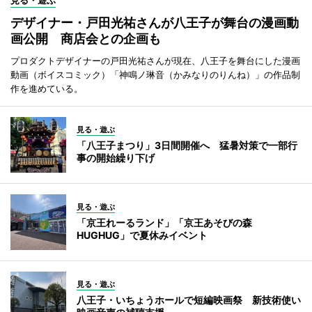
デザイナー・戸田光祐さんが八王子が舞台の漫画動
画公開 商店会との企画も
プロダクトデザイナーの戸田光祐さんが現在、八王子を舞台にした漫画
動画（ボイスコミック）「神鳴ノ琳音（かみなりのりんね）」の作品制
作を進めている。
見る・遊ぶ
「八王子まつり」3日間開催へ 猛暑対策で一部行
事の開始繰り下げ
見る・遊ぶ
「京王れーるランド」「京王あそびの森
HUGHUG」で夏休みイベント
見る・遊ぶ
八王子・いちょうホールで短編映画祭 新技術使い