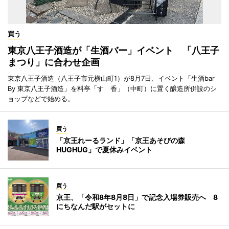
買う
東京八王子酒造が「生酒バー」イベント 「八王子
まつり」に合わせ企画
東京八王子酒造（八王子市元横山町1）が8月7日、イベント「生酒bar
By 東京八王子酒造」を料亭「すゞ香」（中町）に置く醸造所併設のシ
ョップなどで始める。
買う
「京王れーるランド」「京王あそびの森
HUGHUG」で夏休みイベント
買う
京王、「令和8年8月8日」で記念入場券販売へ 8
にちなんだ駅がセットに