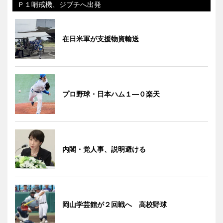
Ｐ１哨戒機、ジブチへ出発
在日米軍が支援物資輸送
プロ野球・日本ハム１―０楽天
内閣・党人事、説明避ける
岡山学芸館が２回戦へ 高校野球