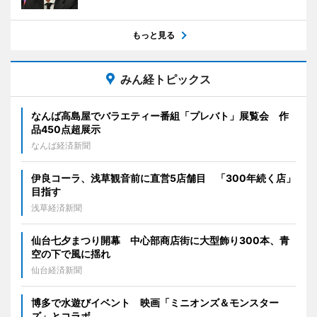
もっと見る
みん経トピックス
なんば高島屋でバラエティー番組「プレバト」展覧会 作
品450点超展示
なんば経済新聞
伊良コーラ、浅草観音前に直営5店舗目 「300年続く店」
目指す
浅草経済新聞
仙台七夕まつり開幕 中心部商店街に大型飾り300本、青
空の下で風に揺れ
仙台経済新聞
博多で水遊びイベント 映画「ミニオンズ＆モンスター
ズ」とコラボ