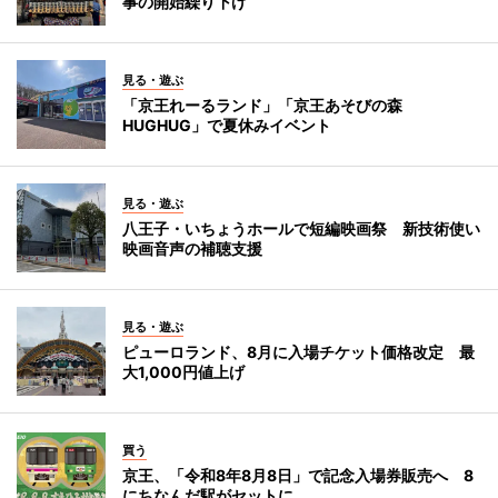
事の開始繰り下げ
見る・遊ぶ
「京王れーるランド」「京王あそびの森
HUGHUG」で夏休みイベント
見る・遊ぶ
八王子・いちょうホールで短編映画祭 新技術使い
映画音声の補聴支援
見る・遊ぶ
ピューロランド、8月に入場チケット価格改定 最
大1,000円値上げ
買う
京王、「令和8年8月8日」で記念入場券販売へ 8
にちなんだ駅がセットに