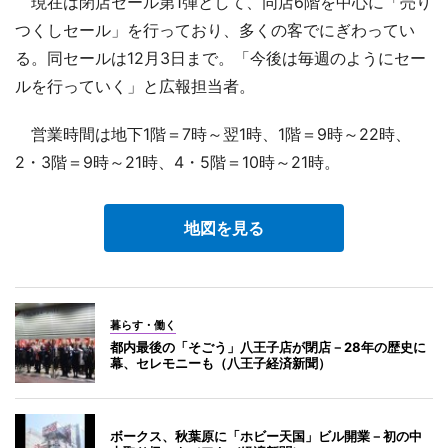
現在は閉店セール第1弾として、同店6階を中心に「売り
つくしセール」を行っており、多くの客でにぎわってい
る。同セールは12月3日まで。「今後は毎週のようにセー
ルを行っていく」と広報担当者。
営業時間は地下1階＝7時～翌1時、1階＝9時～22時、
2・3階＝9時～21時、4・5階＝10時～21時。
地図を見る
暮らす・働く
都内最後の「そごう」八王子店が閉店－28年の歴史に
幕、セレモニーも（八王子経済新聞）
ボークス、秋葉原に「ホビー天国」ビル開業－初の中