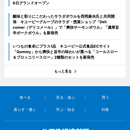
6日グランドオープン
酸味と彩りにこだわったサラダボウルを西岡麻央氏と共同開
発 キユーピーグループのサラダ・惣菜ショップ「Deli
comer（デリコメール）」で「爽快サーモンボウル」「濃厚旨
辛ポークボウル」を新発売
いつもの食卓にプラス1品 キユーピー公式食品ECサイト
「Qummy」から爽快と旨辛の味わいが選べる「コールスロー
＆ブロッコリースロー」2種類のセットを新発売
もっと見る
食べる
見る・遊ぶ
買う
暮らす・働く
学ぶ・知る
特集