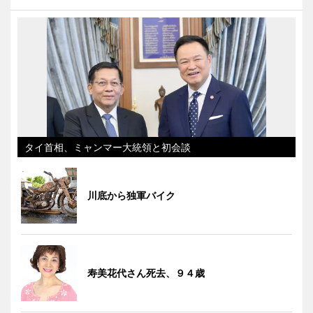
タイ首相、ミャンマー大統領と初会談
川底から独軍バイク
寿美花代さん死去、９４歳