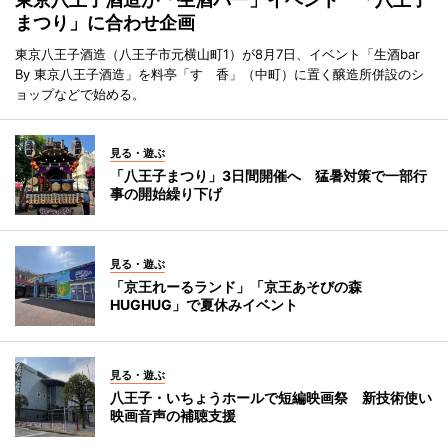
まつり」に合わせ企画
東京八王子酒造（八王子市元横山町1）が8月7日、イベント「生酒bar
By 東京八王子酒造」を料亭「すゞ香」（中町）に置く醸造所併設のシ
ョップなどで始める。
見る・遊ぶ
「八王子まつり」3日間開催へ 猛暑対策で一部行
事の開始繰り下げ
見る・遊ぶ
「京王れーるランド」「京王あそびの森
HUGHUG」で夏休みイベント
見る・遊ぶ
八王子・いちょうホールで短編映画祭 新技術使い
映画音声の補聴支援