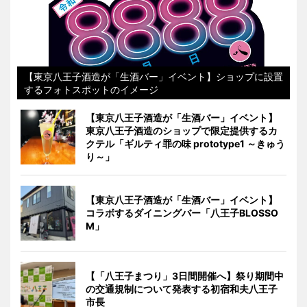
【東京八王子酒造が「生酒バー」イベント】ショップに設置
するフォトスポットのイメージ
【東京八王子酒造が「生酒バー」イベント】
東京八王子酒造のショップで限定提供するカ
クテル「ギルティ罪の味 prototype1 ～きゅう
り～」
【東京八王子酒造が「生酒バー」イベント】
コラボするダイニングバー「八王子BLOSSO
M」
【「八王子まつり」3日間開催へ】祭り期間中
の交通規制について発表する初宿和夫八王子
市長