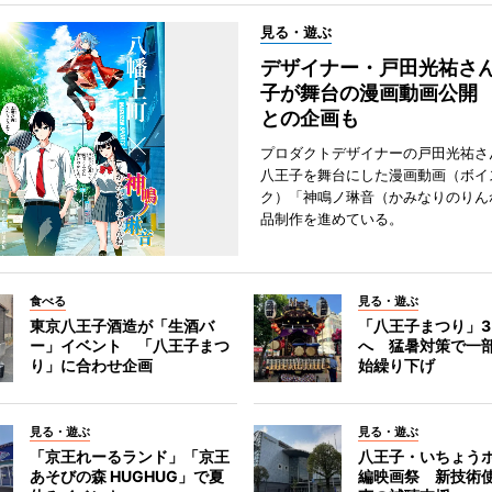
見る・遊ぶ
デザイナー・戸田光祐さ
子が舞台の漫画動画公開
との企画も
プロダクトデザイナーの戸田光祐さ
八王子を舞台にした漫画動画（ボイ
ク）「神鳴ノ琳音（かみなりのりん
品制作を進めている。
食べる
見る・遊ぶ
東京八王子酒造が「生酒バ
「八王子まつり」
ー」イベント 「八王子まつ
へ 猛暑対策で一
り」に合わせ企画
始繰り下げ
見る・遊ぶ
見る・遊ぶ
「京王れーるランド」「京王
八王子・いちょう
あそびの森 HUGHUG」で夏
編映画祭 新技術