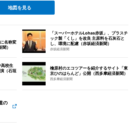
地図を見る
「スーパーホテルLohas赤坂」、プラスチ
ック製「くし」を改良 主原料を石灰石と
に名称変
し、環境に配慮（赤坂経済新聞）
新聞）
赤坂経済新聞
中高校生
檜原村のエコツアーを紹介するサイト「東
演（石垣
京ひのはらんど」公開（西多摩経済新聞）
西多摩経済新聞
道の