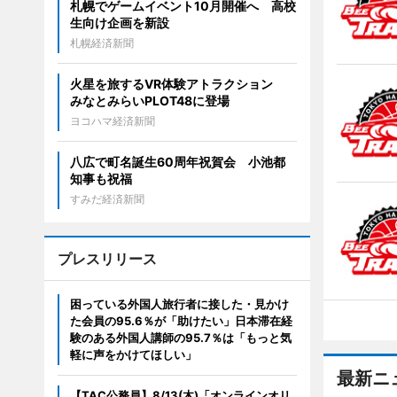
札幌でゲームイベント10月開催へ 高校
生向け企画を新設
札幌経済新聞
火星を旅するVR体験アトラクション
みなとみらいPLOT48に登場
ヨコハマ経済新聞
八広で町名誕生60周年祝賀会 小池都
知事も祝福
すみだ経済新聞
プレスリリース
困っている外国人旅行者に接した・見かけ
た会員の95.6％が「助けたい」日本滞在経
験のある外国人講師の95.7％は「もっと気
軽に声をかけてほしい」
最新ニ
【TAC公務員】8/13(木)「オンラインオリ