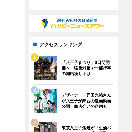
アクセスランキング
「八王子まつり」3日間開
催へ 猛暑対策で一部行事
の開始繰り下げ
デザイナー・戸田光祐さん
が八王子が舞台の漫画動画
公開 商店会との企画も
東京八王子酒造が「生酒バ