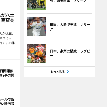
柏、開幕白星 Ｊリーグ
んが八王
 商店会
町田、大勝で発進 Ｊリー
グ
んが現在、
スコミッ
ね）」の作
日本、豪州に惜敗 ラグビ
ー
3日間開催
もっと見る
部行事の開
ホールで短
使い映画音