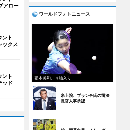
イブアロー
ワールドフォトニュース
ウント
ビレックス
ウント
張本美和、４強入り
イテッド
米上院、ブランチ氏の司法
長官人事承認