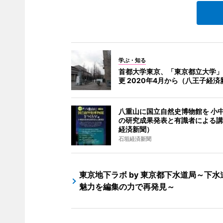
学ぶ・知る
首都大学東京、「東京都立大学」
更 2020年4月から（八王子経済
八重山に国立自然史博物館を 小
の研究成果発表と有識者による講
経済新聞）
石垣経済新聞
東京地下ラボ by 東京都下水道局～下水
魅力を編集の力で再発見～