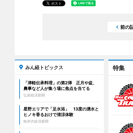
前の
みん経トピックス
特集
「津軽伝承料理」の第2弾 正月や盆、
農事など人が集う場に焦点を当てる
弘前経済新聞
星野エリアで「足水浴」 13度の湧水と
ヒノキ香るおけで清涼体験
軽井沢経済新聞