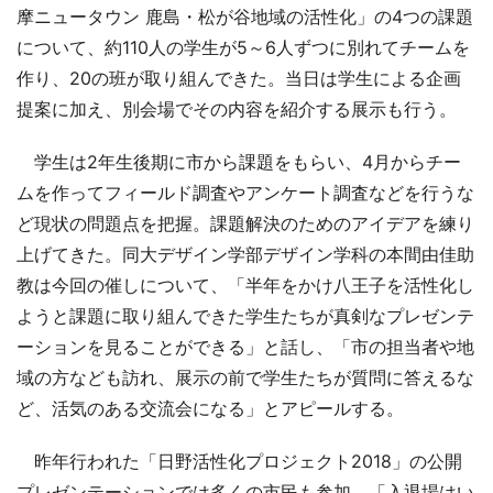
摩ニュータウン 鹿島・松が谷地域の活性化」の4つの課題
について、約110人の学生が5～6人ずつに別れてチームを
作り、20の班が取り組んできた。当日は学生による企画
提案に加え、別会場でその内容を紹介する展示も行う。
学生は2年生後期に市から課題をもらい、4月からチー
ムを作ってフィールド調査やアンケート調査などを行うな
ど現状の問題点を把握。課題解決のためのアイデアを練り
上げてきた。同大デザイン学部デザイン学科の本間由佳助
教は今回の催しについて、「半年をかけ八王子を活性化し
ようと課題に取り組んできた学生たちが真剣なプレゼンテ
ーションを見ることができる」と話し、「市の担当者や地
域の方なども訪れ、展示の前で学生たちが質問に答えるな
ど、活気のある交流会になる」とアピールする。
昨年行われた「日野活性化プロジェクト2018」の公開
プレゼンテーションでは多くの市民も参加。「入退場はい