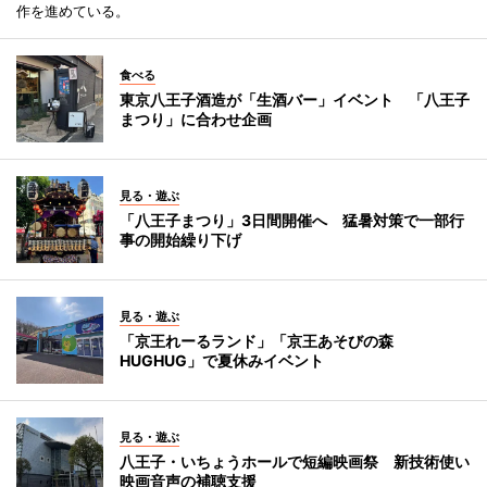
作を進めている。
食べる
東京八王子酒造が「生酒バー」イベント 「八王子
まつり」に合わせ企画
見る・遊ぶ
「八王子まつり」3日間開催へ 猛暑対策で一部行
事の開始繰り下げ
見る・遊ぶ
「京王れーるランド」「京王あそびの森
HUGHUG」で夏休みイベント
見る・遊ぶ
八王子・いちょうホールで短編映画祭 新技術使い
映画音声の補聴支援