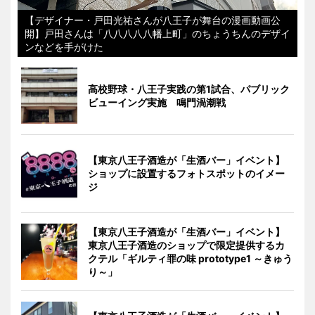
【デザイナー・戸田光祐さんが八王子が舞台の漫画動画公
開】戸田さんは「八八八八八幡上町」のちょうちんのデザイ
ンなどを手がけた
高校野球・八王子実践の第1試合、パブリック
ビューイング実施 鳴門渦潮戦
【東京八王子酒造が「生酒バー」イベント】
ショップに設置するフォトスポットのイメー
ジ
【東京八王子酒造が「生酒バー」イベント】
東京八王子酒造のショップで限定提供するカ
クテル「ギルティ罪の味 prototype1 ～きゅう
り～」