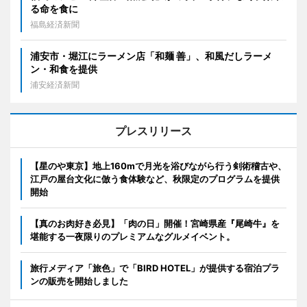
る命を食に
福島経済新聞
浦安市・堀江にラーメン店「和麺 善」、和風だしラーメ
ン・和食を提供
浦安経済新聞
プレスリリース
【星のや東京】地上160mで月光を浴びながら行う剣術稽古や、
江戸の屋台文化に倣う食体験など、秋限定のプログラムを提供
開始
【真のお肉好き必見】「肉の日」開催！宮崎県産『尾崎牛』を
堪能する一夜限りのプレミアムなグルメイベント。
旅行メディア「旅色」で「BIRD HOTEL」が提供する宿泊プラ
ンの販売を開始しました