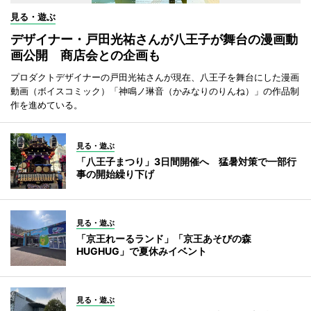
見る・遊ぶ
デザイナー・戸田光祐さんが八王子が舞台の漫画動
画公開 商店会との企画も
プロダクトデザイナーの戸田光祐さんが現在、八王子を舞台にした漫画
動画（ボイスコミック）「神鳴ノ琳音（かみなりのりんね）」の作品制
作を進めている。
見る・遊ぶ
「八王子まつり」3日間開催へ 猛暑対策で一部行
事の開始繰り下げ
見る・遊ぶ
「京王れーるランド」「京王あそびの森
HUGHUG」で夏休みイベント
見る・遊ぶ