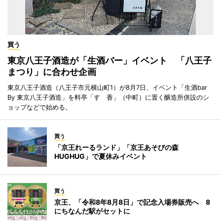
買う
東京八王子酒造が「生酒バー」イベント 「八王子
まつり」に合わせ企画
東京八王子酒造（八王子市元横山町1）が8月7日、イベント「生酒bar
By 東京八王子酒造」を料亭「すゞ香」（中町）に置く醸造所併設のシ
ョップなどで始める。
買う
「京王れーるランド」「京王あそびの森
HUGHUG」で夏休みイベント
買う
京王、「令和8年8月8日」で記念入場券販売へ 8
にちなんだ駅がセットに