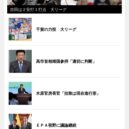
吉田は２安打１打点 大リーグ
千賀の力投 大リーグ
高市首相靖国参拝「適切に判断」
木原官房長官「拉致は現在進行形」
ＥＰＡ視野に議論継続