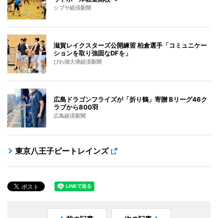
シブヤ経済新聞
滋賀レイクスターズ公開練習 柏倉選手「コミュニケー
ションを取り強固なDFを」
びわ湖大津経済新聞
広島ドラゴンフライズが「折り鶴」寄贈 Bリーグ46ク
ラブから800羽
広島経済新聞
東京八王子ビートレインズ