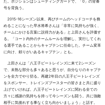
た。ポジションはシューティングガードで、「0」の背番
号を背負う。
2015-16シーズン以来、再びチームのヘッドコーチを務
めることになった早水将希さんは「非常に気持ちが強く、
チームにかける言葉に説得力がある」と上田さんを評価す
る。「コート内外のチームルールを理解し、実行してくれ
る選手であることからキャプテンに任命した。チーム変革
に向け、頼りがいあるキャプテン」とも。
上田さんは「八王子ビートレインズに来て2シーズン
で、未熟な部分も多々あると思うが、自分なりのキャプテ
ンを全力でやり切る。再建2年目の八王子ビートレインズ
をスポンサー、トレインズブースターの皆さまと共に盛り
上げていければ。八王子ビートレインズに関わる全ての
方々に感謝の気持ちを持って今シーズンも闘う。共に強敵
相手に気後れする事なく立ち向かいましょう」と話す。