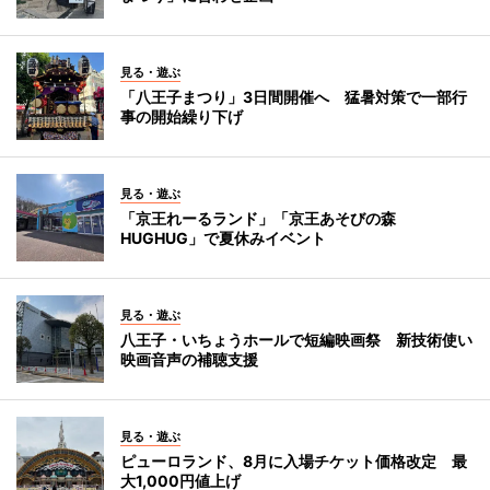
見る・遊ぶ
「八王子まつり」3日間開催へ 猛暑対策で一部行
事の開始繰り下げ
見る・遊ぶ
「京王れーるランド」「京王あそびの森
HUGHUG」で夏休みイベント
見る・遊ぶ
八王子・いちょうホールで短編映画祭 新技術使い
映画音声の補聴支援
見る・遊ぶ
ピューロランド、8月に入場チケット価格改定 最
大1,000円値上げ