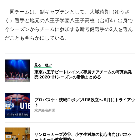
同チームは、副キャプテンとして、大城侑朔（ゆうさ
く）選手と地元の八王子学園八王子高校（台町4）出身で
今シーズンからチームに参加する新号健選手の2人を選ん
だことも明らかにしている。
見る・遊ぶ
東京八王子ビートレインズ専属チアチームの写真集発
売 2020-21シーズンの活動まとめる
プロバスケ・茨城ロボッツU18設立へ 9月にトライアウ
ト
水戸経済新聞
サンロッカーズ渋谷、小学生対象の初心者向けバスケ
ットボール教室開校へ