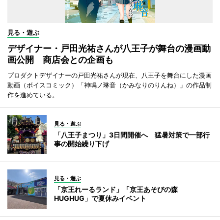
見る・遊ぶ
デザイナー・戸田光祐さんが八王子が舞台の漫画動
画公開 商店会との企画も
プロダクトデザイナーの戸田光祐さんが現在、八王子を舞台にした漫画
動画（ボイスコミック）「神鳴ノ琳音（かみなりのりんね）」の作品制
作を進めている。
見る・遊ぶ
「八王子まつり」3日間開催へ 猛暑対策で一部行
事の開始繰り下げ
見る・遊ぶ
「京王れーるランド」「京王あそびの森
HUGHUG」で夏休みイベント