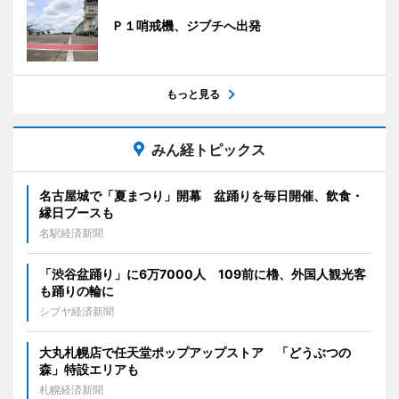
Ｐ１哨戒機、ジブチへ出発
もっと見る
みん経トピックス
名古屋城で「夏まつり」開幕 盆踊りを毎日開催、飲食・
縁日ブースも
名駅経済新聞
「渋谷盆踊り」に6万7000人 109前に櫓、外国人観光客
も踊りの輪に
シブヤ経済新聞
大丸札幌店で任天堂ポップアップストア 「どうぶつの
森」特設エリアも
札幌経済新聞