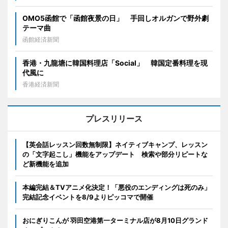
OMO5函館で「函館夜景の日」 手回しオルガンで野外劇
テーマ曲
函館経済新聞
香港・九龍塘に韓国料理店「Social」 韓国定番料理を現
代風に
香港経済新聞
プレスリリース
【英会話レッスン回数無制限】ネイティブキャンプ、レッスン
の「文字起こし」機能をアップデート 検索や部分リピートな
ど新機能を追加
本編完結＆TVアニメ化決定！「悪役のエンディングは死のみ」
完結記念イベントを8/9よりピッコマで開催
おにぎりこんが 羽田空港第一ターミナル店が8月10日グランド