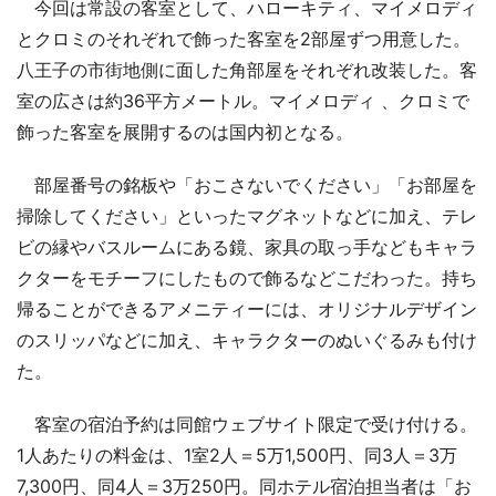
今回は常設の客室として、ハローキティ、マイメロディ
とクロミのそれぞれで飾った客室を2部屋ずつ用意した。
八王子の市街地側に面した角部屋をそれぞれ改装した。客
室の広さは約36平方メートル。マイメロディ 、クロミで
飾った客室を展開するのは国内初となる。
部屋番号の銘板や「おこさないでください」「お部屋を
掃除してください」といったマグネットなどに加え、テレ
ビの縁やバスルームにある鏡、家具の取っ手などもキャラ
クターをモチーフにしたもので飾るなどこだわった。持ち
帰ることができるアメニティーには、オリジナルデザイン
のスリッパなどに加え、キャラクターのぬいぐるみも付け
た。
客室の宿泊予約は同館ウェブサイト限定で受け付ける。
1人あたりの料金は、1室2人＝5万1,500円、同3人＝3万
7,300円、同4人＝3万250円。同ホテル宿泊担当者は「お