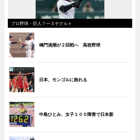
プロ野球・巨人７―３ヤクルト
鳴門渦潮が２回戦へ 高校野球
日本、モンゴルに敗れる
中島ひとみ、女子１００障害で日本新