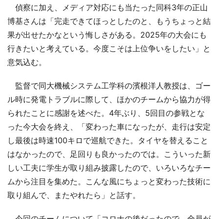
偵察に加え、メディア対応にも当たった同科3年の正山
博基さんは「完走できてほっとしたのと、もうちょっと結
果が出せたかなという悔しさがある。2025年の大会にも
行きたいと考えている。今度こそは上位争いをしたい」と
意気込む。
監督で同大機械システム工学科の濱根洋人教授は、ゴー
ル時に発電トラブルに際して、ほかのチームから協力が得
られたことに感謝を述べた。4年ぶり、5回目の参戦とな
った今大会を終え、「変わった車になったが、走行は安定
し最後は時速100キロで巡航できた。タイヤを替えること
はなかったので、足回りも良かったのでは。こういった新
しい工夫に学生が取り組み披露したので、いろいろなチー
ムから注目を集めた。こんな風にちょっと変わった技術に
取り組んで、またやれたら」と話す。
今回のチームについて「コロナの後だったので、全員が