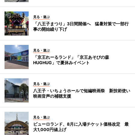
見る・遊ぶ
「八王子まつり」3日間開催へ 猛暑対策で一部行
事の開始繰り下げ
見る・遊ぶ
「京王れーるランド」「京王あそびの森
HUGHUG」で夏休みイベント
見る・遊ぶ
八王子・いちょうホールで短編映画祭 新技術使い
映画音声の補聴支援
見る・遊ぶ
ピューロランド、8月に入場チケット価格改定 最
大1,000円値上げ