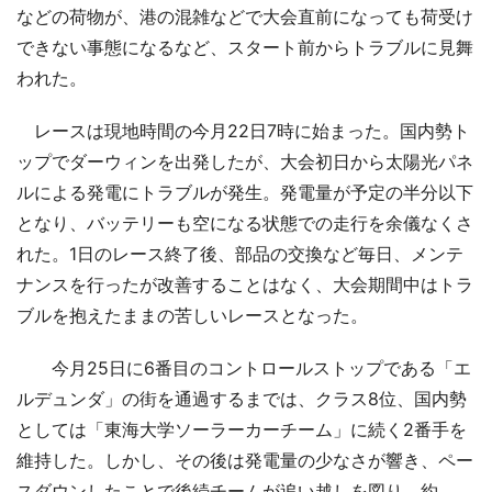
などの荷物が、港の混雑などで大会直前になっても荷受け
できない事態になるなど、スタート前からトラブルに見舞
われた。
レースは現地時間の今月22日7時に始まった。国内勢ト
ップでダーウィンを出発したが、大会初日から太陽光パネ
ルによる発電にトラブルが発生。発電量が予定の半分以下
となり、バッテリーも空になる状態での走行を余儀なくさ
れた。1日のレース終了後、部品の交換など毎日、メンテ
ナンスを行ったが改善することはなく、大会期間中はトラ
ブルを抱えたままの苦しいレースとなった。
今月25日に6番目のコントロールストップである「エ
ルデュンダ」の街を通過するまでは、クラス8位、国内勢
としては「東海大学ソーラーカーチーム」に続く2番手を
維持した。しかし、その後は発電量の少なさが響き、ペー
スダウンしたことで後続チームが追い越しを図り、約