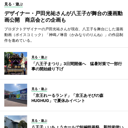
見る・遊ぶ
デザイナー・戸田光祐さんが八王子が舞台の漫画動
画公開 商店会との企画も
プロダクトデザイナーの戸田光祐さんが現在、八王子を舞台にした漫画
動画（ボイスコミック）「神鳴ノ琳音（かみなりのりんね）」の作品制
作を進めている。
見る・遊ぶ
「八王子まつり」3日間開催へ 猛暑対策で一部行
事の開始繰り下げ
見る・遊ぶ
「京王れーるランド」「京王あそびの森
HUGHUG」で夏休みイベント
見る・遊ぶ
八王子・いちょうホールで短編映画祭 新技術使い