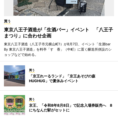
買う
東京八王子酒造が「生酒バー」イベント 「八王子
まつり」に合わせ企画
東京八王子酒造（八王子市元横山町1）が8月7日、イベント「生酒bar
By 東京八王子酒造」を料亭「すゞ香」（中町）に置く醸造所併設のシ
ョップなどで始める。
買う
「京王れーるランド」「京王あそびの森
HUGHUG」で夏休みイベント
買う
京王、「令和8年8月8日」で記念入場券販売へ 8
にちなんだ駅がセットに