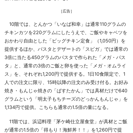
［広告］
10階では、とんかつ「いなば和幸」は通常110グラムの
チキンカツを220グラムにしたうえで、ご飯やキャベツを
おかわり自由とした「ビッグチキン定食」（1,050円）を
提供するほか、パスタとデザートの「スピガ」では通常の
3倍に当たる450グラムのパスタで作られた「メガ・パス
タ」と、通常の3倍のご飯と卵を使った「メガ・オムライ
ス」を、それぞれ1,200円で提供する。1日10食限定で、1
人での注文に限り、15時以降の注文のみ受け付る。お好み
焼き・もんじゃ焼きの「ぱすたかん」では具材だけで640
グラムという「明太子もちチーズのどっかんもんじゃ」を
1,134円で提供。こちらも通常の1.5倍の量になる。
11階では、浜辺料理「茅ケ崎仕立屋食堂」が具材とご飯
が通常の1.5倍の「得もり！海鮮丼！！」を1,260円で提