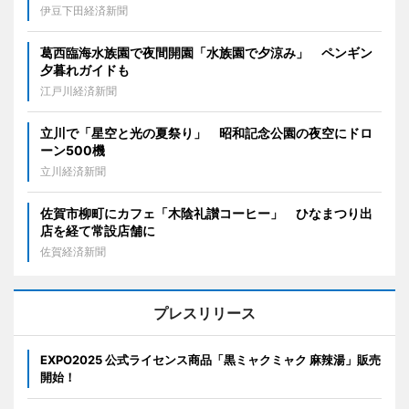
伊豆下田経済新聞
葛西臨海水族園で夜間開園「水族園で夕涼み」 ペンギン
夕暮れガイドも
江戸川経済新聞
立川で「星空と光の夏祭り」 昭和記念公園の夜空にドロ
ーン500機
立川経済新聞
佐賀市柳町にカフェ「木陰礼讃コーヒー」 ひなまつり出
店を経て常設店舗に
佐賀経済新聞
プレスリリース
EXPO2025 公式ライセンス商品「黒ミャクミャク 麻辣湯」販売
開始！