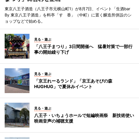
東京八王子酒造（八王子市元横山町1）が8月7日、イベント「生酒bar
By 東京八王子酒造」を料亭「すゞ香」（中町）に置く醸造所併設のシ
ョップなどで始める。
見る・遊ぶ
「八王子まつり」3日間開催へ 猛暑対策で一部行
事の開始繰り下げ
見る・遊ぶ
「京王れーるランド」「京王あそびの森
HUGHUG」で夏休みイベント
見る・遊ぶ
八王子・いちょうホールで短編映画祭 新技術使い
映画音声の補聴支援