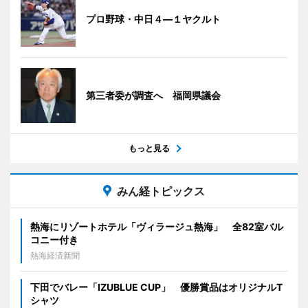
プロ野球・中日４―１ヤクルト
第三者委が調査へ 福岡県議会
もっと見る
みん経トピックス
熱海にリゾートホテル「ヴィラージュ熱海」 全82室バル
コニー付き
熱海経済新聞
下田でバレー「IZUBLUE CUP」 優勝賞品はオリジナルT
シャツ