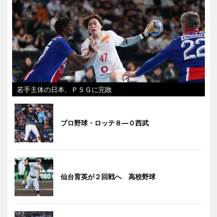
若手主体の日本、ＰＳＧに完敗
プロ野球・ロッテ８―０西武
仙台育英が２回戦へ 高校野球