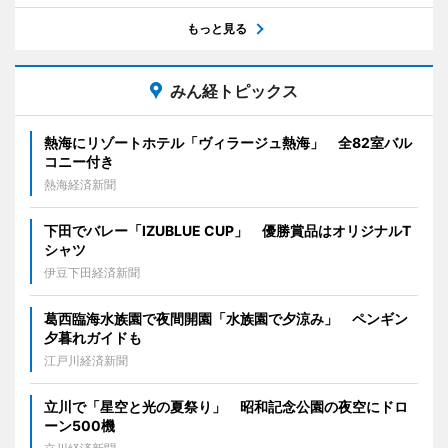
もっと見る
みん経トピックス
熱海にリゾートホテル「ヴィラージュ熱海」 全82室バル
コニー付き
熱海経済新聞
下田でバレー「IZUBLUE CUP」 優勝賞品はオリジナルT
シャツ
伊豆下田経済新聞
葛西臨海水族園で夜間開園「水族園で夕涼み」 ペンギン
夕暮れガイドも
江戸川経済新聞
立川で「星空と光の夏祭り」 昭和記念公園の夜空にドロ
ーン500機