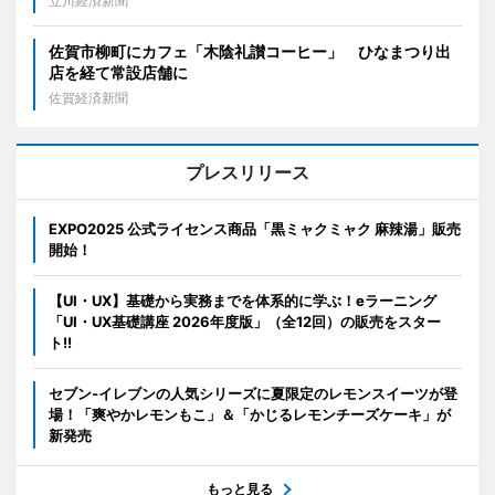
立川経済新聞
佐賀市柳町にカフェ「木陰礼讃コーヒー」 ひなまつり出
店を経て常設店舗に
佐賀経済新聞
プレスリリース
EXPO2025 公式ライセンス商品「黒ミャクミャク 麻辣湯」販売
開始！
【UI・UX】基礎から実務までを体系的に学ぶ！eラーニング
「UI・UX基礎講座 2026年度版」（全12回）の販売をスター
ト!!
セブン‐イレブンの人気シリーズに夏限定のレモンスイーツが登
場！「爽やかレモンもこ」＆「かじるレモンチーズケーキ」が
新発売
もっと見る