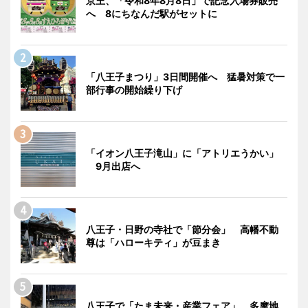
京王、「令和8年8月8日」で記念入場券販売
へ 8にちなんだ駅がセットに
「八王子まつり」3日間開催へ 猛暑対策で一
部行事の開始繰り下げ
「イオン八王子滝山」に「アトリエうかい」
9月出店へ
八王子・日野の寺社で「節分会」 高幡不動
尊は「ハローキティ」が豆まき
八王子で「たま未来・産業フェア」 多摩地