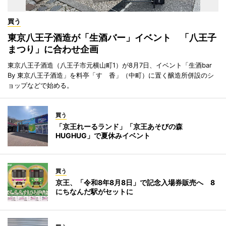
買う
東京八王子酒造が「生酒バー」イベント 「八王子
まつり」に合わせ企画
東京八王子酒造（八王子市元横山町1）が8月7日、イベント「生酒bar
By 東京八王子酒造」を料亭「すゞ香」（中町）に置く醸造所併設のシ
ョップなどで始める。
買う
「京王れーるランド」「京王あそびの森
HUGHUG」で夏休みイベント
買う
京王、「令和8年8月8日」で記念入場券販売へ 8
にちなんだ駅がセットに