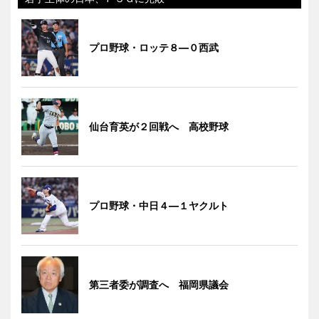
プロ野球・ロッテ８―０西武
仙台育英が２回戦へ 高校野球
プロ野球・中日４―１ヤクルト
第三者委が調査へ 福岡県議会