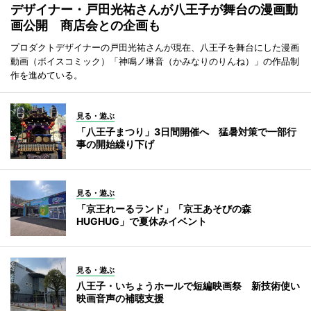
デザイナー・戸田光祐さんが八王子が舞台の漫画動
画公開 商店会との企画も
プロダクトデザイナーの戸田光祐さんが現在、八王子を舞台にした漫画
動画（ボイスコミック）「神鳴ノ琳音（かみなりのりんね）」の作品制
作を進めている。
見る・遊ぶ
「八王子まつり」3日間開催へ 猛暑対策で一部行
事の開始繰り下げ
見る・遊ぶ
「京王れーるランド」「京王あそびの森
HUGHUG」で夏休みイベント
見る・遊ぶ
八王子・いちょうホールで短編映画祭 新技術使い
映画音声の補聴支援