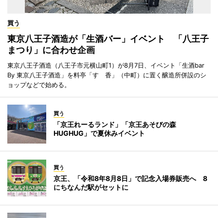
買う
東京八王子酒造が「生酒バー」イベント 「八王子
まつり」に合わせ企画
東京八王子酒造（八王子市元横山町1）が8月7日、イベント「生酒bar
By 東京八王子酒造」を料亭「すゞ香」（中町）に置く醸造所併設のシ
ョップなどで始める。
買う
「京王れーるランド」「京王あそびの森
HUGHUG」で夏休みイベント
買う
京王、「令和8年8月8日」で記念入場券販売へ 8
にちなんだ駅がセットに