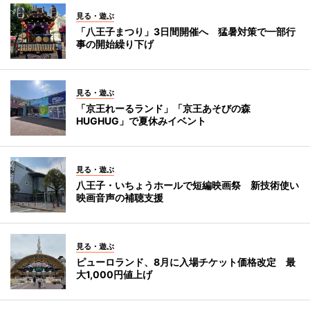
見る・遊ぶ
「八王子まつり」3日間開催へ 猛暑対策で一部行
事の開始繰り下げ
見る・遊ぶ
「京王れーるランド」「京王あそびの森
HUGHUG」で夏休みイベント
見る・遊ぶ
八王子・いちょうホールで短編映画祭 新技術使い
映画音声の補聴支援
見る・遊ぶ
ピューロランド、8月に入場チケット価格改定 最
大1,000円値上げ