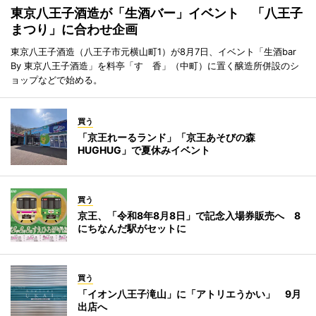
東京八王子酒造が「生酒バー」イベント 「八王子
まつり」に合わせ企画
東京八王子酒造（八王子市元横山町1）が8月7日、イベント「生酒bar
By 東京八王子酒造」を料亭「すゞ香」（中町）に置く醸造所併設のシ
ョップなどで始める。
買う
「京王れーるランド」「京王あそびの森
HUGHUG」で夏休みイベント
買う
京王、「令和8年8月8日」で記念入場券販売へ 8
にちなんだ駅がセットに
買う
「イオン八王子滝山」に「アトリエうかい」 9月
出店へ