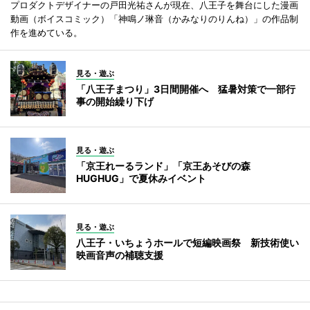
プロダクトデザイナーの戸田光祐さんが現在、八王子を舞台にした漫画
動画（ボイスコミック）「神鳴ノ琳音（かみなりのりんね）」の作品制
作を進めている。
見る・遊ぶ
「八王子まつり」3日間開催へ 猛暑対策で一部行
事の開始繰り下げ
見る・遊ぶ
「京王れーるランド」「京王あそびの森
HUGHUG」で夏休みイベント
見る・遊ぶ
八王子・いちょうホールで短編映画祭 新技術使い
映画音声の補聴支援