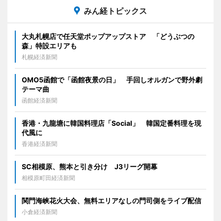
みん経トピックス
大丸札幌店で任天堂ポップアップストア 「どうぶつの
森」特設エリアも
札幌経済新聞
OMO5函館で「函館夜景の日」 手回しオルガンで野外劇
テーマ曲
函館経済新聞
香港・九龍塘に韓国料理店「Social」 韓国定番料理を現
代風に
香港経済新聞
SC相模原、熊本と引き分け J3リーグ開幕
相模原町田経済新聞
関門海峡花火大会、無料エリアなしの門司側をライブ配信
小倉経済新聞