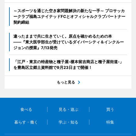
～スポーツを通じた空き家問題解決の新たな一手～ プロサッカ
ークラブ福島ユナイテッドFCとオフィシャルクラブパートナー
契約締結
違ったままで共に生きていく。原点を確かめるための本
――『東大医学部生が受けているダイバーシティ＆インクルー
ジョンの授業』7/13発売
「江戸・東京の特産物と種子屋-榎本留吉商店と種子屋街道-」
を豊島区立郷土資料館で9月23日まで開催！
もっと見る
食べる
見る・遊ぶ
買う
暮らす・働く
学ぶ・知る
特集