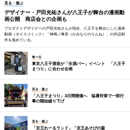
見る・遊ぶ
デザイナー・戸田光祐さんが八王子が舞台の漫画動
画公開 商店会との企画も
プロダクトデザイナーの戸田光祐さんが現在、八王子を舞台にした漫画
動画（ボイスコミック）「神鳴ノ琳音（かみなりのりんね）」の作品制
作を進めている。
食べる
東京八王子酒造が「生酒バー」イベント 「八王子
まつり」に合わせ企画
見る・遊ぶ
「八王子まつり」3日間開催へ 猛暑対策で一部行
事の開始繰り下げ
見る・遊ぶ
「京王れーるランド」「京王あそびの森