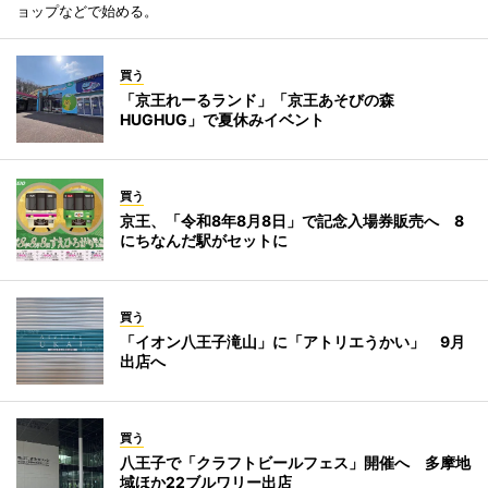
ョップなどで始める。
買う
「京王れーるランド」「京王あそびの森
HUGHUG」で夏休みイベント
買う
京王、「令和8年8月8日」で記念入場券販売へ 8
にちなんだ駅がセットに
買う
「イオン八王子滝山」に「アトリエうかい」 9月
出店へ
買う
八王子で「クラフトビールフェス」開催へ 多摩地
域ほか22ブルワリー出店