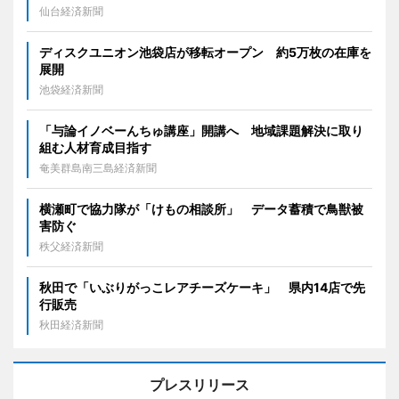
仙台経済新聞
ディスクユニオン池袋店が移転オープン 約5万枚の在庫を
展開
池袋経済新聞
「与論イノベーんちゅ講座」開講へ 地域課題解決に取り
組む人材育成目指す
奄美群島南三島経済新聞
横瀬町で協力隊が「けもの相談所」 データ蓄積で鳥獣被
害防ぐ
秩父経済新聞
秋田で「いぶりがっこレアチーズケーキ」 県内14店で先
行販売
秋田経済新聞
プレスリリース