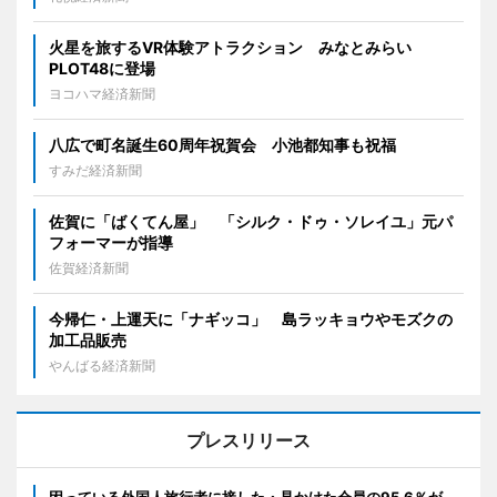
火星を旅するVR体験アトラクション みなとみらい
PLOT48に登場
ヨコハマ経済新聞
八広で町名誕生60周年祝賀会 小池都知事も祝福
すみだ経済新聞
佐賀に「ばくてん屋」 「シルク・ドゥ・ソレイユ」元パ
フォーマーが指導
佐賀経済新聞
今帰仁・上運天に「ナギッコ」 島ラッキョウやモズクの
加工品販売
やんばる経済新聞
プレスリリース
困っている外国人旅行者に接した・見かけた会員の95.6％が