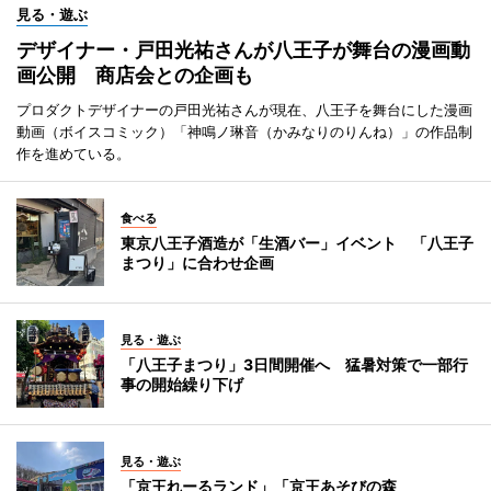
見る・遊ぶ
デザイナー・戸田光祐さんが八王子が舞台の漫画動
画公開 商店会との企画も
プロダクトデザイナーの戸田光祐さんが現在、八王子を舞台にした漫画
動画（ボイスコミック）「神鳴ノ琳音（かみなりのりんね）」の作品制
作を進めている。
食べる
東京八王子酒造が「生酒バー」イベント 「八王子
まつり」に合わせ企画
見る・遊ぶ
「八王子まつり」3日間開催へ 猛暑対策で一部行
事の開始繰り下げ
見る・遊ぶ
「京王れーるランド」「京王あそびの森