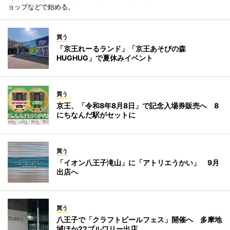
ョップなどで始める。
買う
「京王れーるランド」「京王あそびの森
HUGHUG」で夏休みイベント
買う
京王、「令和8年8月8日」で記念入場券販売へ 8
にちなんだ駅がセットに
買う
「イオン八王子滝山」に「アトリエうかい」 9月
出店へ
買う
八王子で「クラフトビールフェス」開催へ 多摩地
域ほか22ブルワリー出店