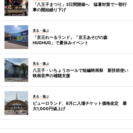
「八王子まつり」3日間開催へ 猛暑対策で一部行
事の開始繰り下げ
見る・遊ぶ
「京王れーるランド」「京王あそびの森
HUGHUG」で夏休みイベント
見る・遊ぶ
八王子・いちょうホールで短編映画祭 新技術使い
映画音声の補聴支援
見る・遊ぶ
ピューロランド、8月に入場チケット価格改定 最
大1,000円値上げ