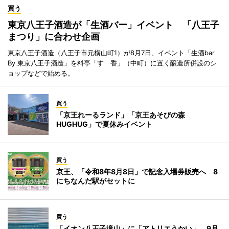
買う
東京八王子酒造が「生酒バー」イベント 「八王子
まつり」に合わせ企画
東京八王子酒造（八王子市元横山町1）が8月7日、イベント「生酒bar
By 東京八王子酒造」を料亭「すゞ香」（中町）に置く醸造所併設のシ
ョップなどで始める。
買う
「京王れーるランド」「京王あそびの森
HUGHUG」で夏休みイベント
買う
京王、「令和8年8月8日」で記念入場券販売へ 8
にちなんだ駅がセットに
買う
「イオン八王子滝山」に「アトリエうかい」 9月