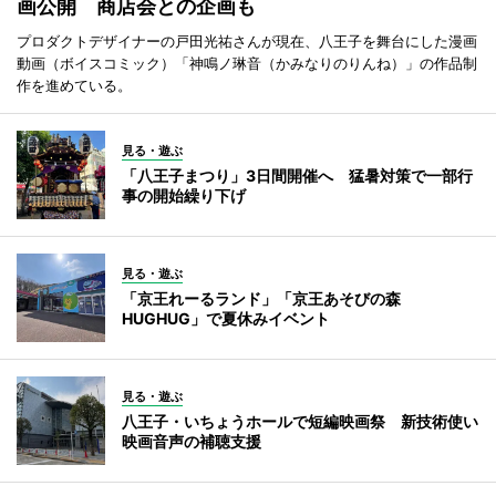
画公開 商店会との企画も
プロダクトデザイナーの戸田光祐さんが現在、八王子を舞台にした漫画
動画（ボイスコミック）「神鳴ノ琳音（かみなりのりんね）」の作品制
作を進めている。
見る・遊ぶ
「八王子まつり」3日間開催へ 猛暑対策で一部行
事の開始繰り下げ
見る・遊ぶ
「京王れーるランド」「京王あそびの森
HUGHUG」で夏休みイベント
見る・遊ぶ
八王子・いちょうホールで短編映画祭 新技術使い
映画音声の補聴支援