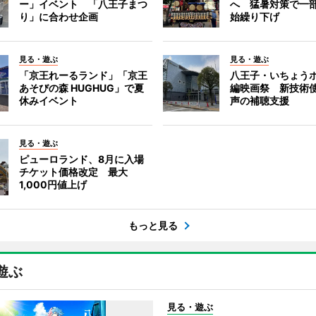
ー」イベント 「八王子まつ
へ 猛暑対策で一
り」に合わせ企画
始繰り下げ
見る・遊ぶ
見る・遊ぶ
「京王れーるランド」「京王
八王子・いちょう
あそびの森 HUGHUG」で夏
編映画祭 新技術
休みイベント
声の補聴支援
見る・遊ぶ
ピューロランド、8月に入場
チケット価格改定 最大
1,000円値上げ
もっと見る
遊ぶ
見る・遊ぶ