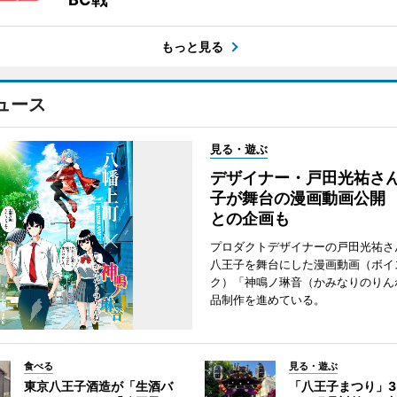
もっと見る
ュース
見る・遊ぶ
デザイナー・戸田光祐さ
子が舞台の漫画動画公開
との企画も
プロダクトデザイナーの戸田光祐さ
八王子を舞台にした漫画動画（ボイ
ク）「神鳴ノ琳音（かみなりのりん
品制作を進めている。
食べる
見る・遊ぶ
東京八王子酒造が「生酒バ
「八王子まつり」