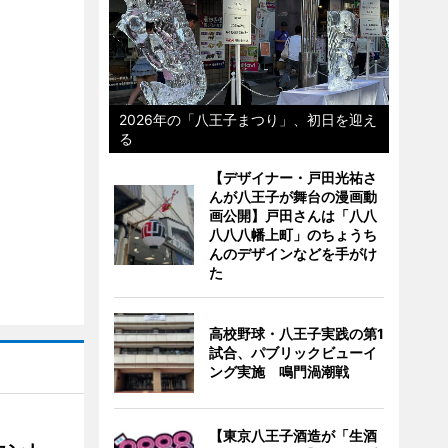
2026年の「八王子まつり」、初日を迎え
る
【デザイナー・戸田光祐さ
んが八王子が舞台の漫画動
画公開】戸田さんは「八八
八八八幡上町」のちょうち
んのデザインなどを手がけ
た
高校野球・八王子実践の第1
試合、パブリックビューイ
ング実施 鳴門渦潮戦
【東京八王子酒造が「生酒