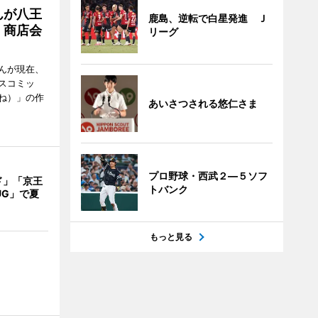
んが八王
鹿島、逆転で白星発進 Ｊ
 商店会
リーグ
んが現在、
スコミッ
ね）」の作
あいさつされる悠仁さま
プロ野球・西武２―５ソフ
ド」「京王
トバンク
UG」で夏
もっと見る