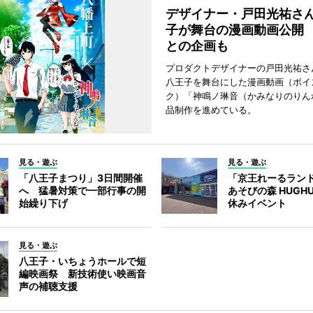
デザイナー・戸田光祐さ
子が舞台の漫画動画公開
との企画も
プロダクトデザイナーの戸田光祐さ
八王子を舞台にした漫画動画（ボイ
ク）「神鳴ノ琳音（かみなりのりん
品制作を進めている。
見る・遊ぶ
見る・遊ぶ
「八王子まつり」3日間開催
「京王れーるラン
へ 猛暑対策で一部行事の開
あそびの森 HUGH
始繰り下げ
休みイベント
見る・遊ぶ
八王子・いちょうホールで短
編映画祭 新技術使い映画音
声の補聴支援