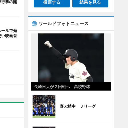
部行事の開
投票する
結果を見る
ワールドフォトニュース
ホールで短
使い映画音
長崎日大が２回戦へ 高校野球
喜ぶ植中 Ｊリーグ