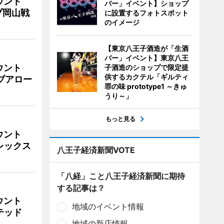
ウント
バー」イベント】ショップ
プ岡山戦
に設置するフォトスポット
のイメージ
【東京八王子酒造が「生酒
バー」イベント】東京八王
ウント
子酒造のショップで限定提
供するカクテル「ギルティ
イブアロー
罪の味 prototype1 ～きゅ
うり～」
もっと見る
ウント
ビレックス
八王子経済新聞VOTE
「八経」こと八王子経済新聞に期待
する記事は？
ウント
地域のイベント情報
イテッド
地域の新店情報