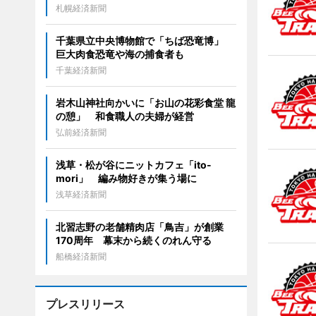
札幌経済新聞
千葉県立中央博物館で「ちば恐竜博」
巨大肉食恐竜や海の捕食者も
千葉経済新聞
岩木山神社向かいに「お山の花彩食堂 龍
の憩」 和食職人の夫婦が経営
弘前経済新聞
浅草・松が谷にニットカフェ「ito-
mori」 編み物好きが集う場に
浅草経済新聞
北習志野の老舗精肉店「鳥吉」が創業
170周年 幕末から続くのれん守る
船橋経済新聞
プレスリリース