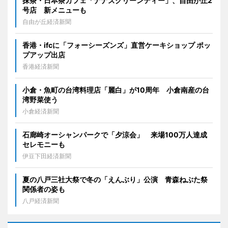
抹茶・日本茶カフェ「ナナズグリーンティー」、自由が丘2
号店 新メニューも
自由が丘経済新聞
香港・ifcに「フォーシーズンズ」直営ケーキショップ ポッ
プアップ出店
香港経済新聞
小倉・魚町の台湾料理店「麗白」が10周年 小倉南産の台
湾野菜使う
小倉経済新聞
石廊崎オーシャンパークで「夕涼会」 来場100万人達成
セレモニーも
伊豆下田経済新聞
夏の八戸三社大祭で冬の「えんぶり」公演 青森ねぶた祭
関係者の姿も
八戸経済新聞