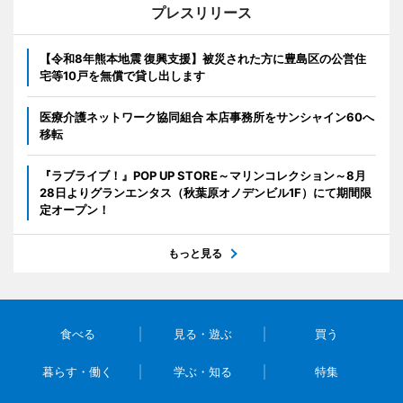
プレスリリース
【令和8年熊本地震 復興支援】被災された方に豊島区の公営住
宅等10戸を無償で貸し出します
医療介護ネットワーク協同組合 本店事務所をサンシャイン60へ
移転
『ラブライブ！』POP UP STORE～マリンコレクション～8月
28日よりグランエンタス（秋葉原オノデンビル1F）にて期間限
定オープン！
もっと見る
食べる
見る・遊ぶ
買う
暮らす・働く
学ぶ・知る
特集