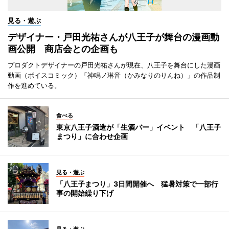
見る・遊ぶ
デザイナー・戸田光祐さんが八王子が舞台の漫画動
画公開 商店会との企画も
プロダクトデザイナーの戸田光祐さんが現在、八王子を舞台にした漫画
動画（ボイスコミック）「神鳴ノ琳音（かみなりのりんね）」の作品制
作を進めている。
食べる
東京八王子酒造が「生酒バー」イベント 「八王子
まつり」に合わせ企画
見る・遊ぶ
「八王子まつり」3日間開催へ 猛暑対策で一部行
事の開始繰り下げ
見る・遊ぶ