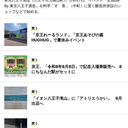
By 東京八王子酒造」を料亭「すゞ香」（中町）に置く醸造所併設のシ
ョップなどで始める。
買う
「京王れーるランド」「京王あそびの森
HUGHUG」で夏休みイベント
買う
京王、「令和8年8月8日」で記念入場券販売へ 8
にちなんだ駅がセットに
買う
「イオン八王子滝山」に「アトリエうかい」 9月
出店へ
買う