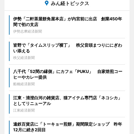
みん経トピックス
伊勢「二軒茶屋餅角屋本店」が内宮前に出店 創業450年
間で初の支店
伊勢志摩経済新聞
皆野で「タイムスリップ横丁」 秩父音頭まつりににぎわ
い添える
秩父経済新聞
八千代「52間の縁側」にカフェ「PUKU」 自家焙煎コー
ヒーやカレー提供
船橋経済新聞
江東・清澄白河の雑貨店、猫アイテム専門店「ネコシカ」
としてリニューアル
江東経済新聞
遠鉄百貨店に「トーキョー煎餅」期間限定ショップ 昨年
12月に続き2回目