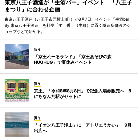
東京八王子酒造が「生酒バー」イベント 「八王子
まつり」に合わせ企画
東京八王子酒造（八王子市元横山町1）が8月7日、イベント「生酒bar
By 東京八王子酒造」を料亭「すゞ香」（中町）に置く醸造所併設のシ
ョップなどで始める。
買う
「京王れーるランド」「京王あそびの森
HUGHUG」で夏休みイベント
買う
京王、「令和8年8月8日」で記念入場券販売へ 8
にちなんだ駅がセットに
買う
「イオン八王子滝山」に「アトリエうかい」 9月
出店へ