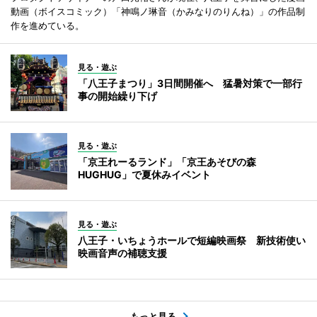
動画（ボイスコミック）「神鳴ノ琳音（かみなりのりんね）」の作品制
作を進めている。
見る・遊ぶ
「八王子まつり」3日間開催へ 猛暑対策で一部行
事の開始繰り下げ
見る・遊ぶ
「京王れーるランド」「京王あそびの森
HUGHUG」で夏休みイベント
見る・遊ぶ
八王子・いちょうホールで短編映画祭 新技術使い
映画音声の補聴支援
もっと見る