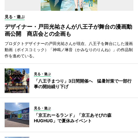
見る・遊ぶ
デザイナー・戸田光祐さんが八王子が舞台の漫画動
画公開 商店会との企画も
プロダクトデザイナーの戸田光祐さんが現在、八王子を舞台にした漫画
動画（ボイスコミック）「神鳴ノ琳音（かみなりのりんね）」の作品制
作を進めている。
見る・遊ぶ
「八王子まつり」3日間開催へ 猛暑対策で一部行
事の開始繰り下げ
見る・遊ぶ
「京王れーるランド」「京王あそびの森
HUGHUG」で夏休みイベント