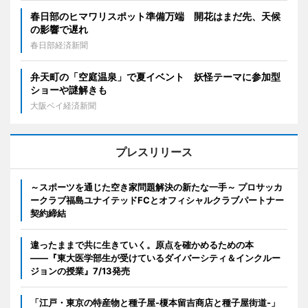
春日部のヒマワリスポット準備万端 開花はまだ先、天候
の影響で遅れ
春日部経済新聞
弁天町の「空庭温泉」で夏イベント 妖怪テーマに参加型
ショーや謎解きも
大阪ベイ経済新聞
プレスリリース
～スポーツを通じた空き家問題解決の新たな一手～ プロサッカ
ークラブ福島ユナイテッドFCとオフィシャルクラブパートナー
契約締結
違ったままで共に生きていく。原点を確かめるための本
――『東大医学部生が受けているダイバーシティ＆インクルー
ジョンの授業』7/13発売
「江戸・東京の特産物と種子屋-榎本留吉商店と種子屋街道-」