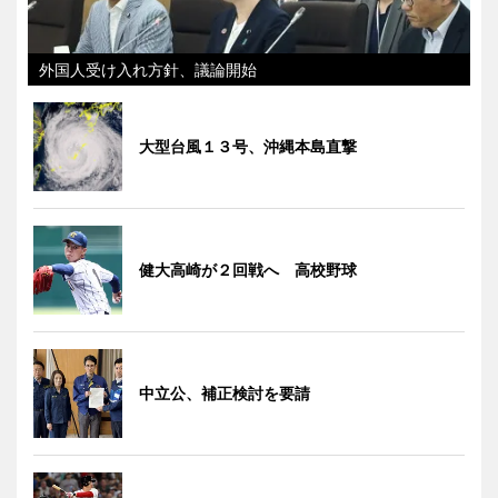
外国人受け入れ方針、議論開始
大型台風１３号、沖縄本島直撃
健大高崎が２回戦へ 高校野球
中立公、補正検討を要請